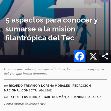
5 aspectos para conocer y
sumarse a la misión
filantrópica del Tec
Facebook
X
Conoce más sobre Intervenir el Futuro, la campaña comprensiva
del Tec que busca donantes
Por
RICARDO TREVIÑO Y LORENA MORALES | REDACCIÓN
- 02/12/2022
NACIONAL CONECTA
Fotos
SHUTTERSTOCK, ABIGAIL GUZMÁN, ALEJANDRO SALAZAR
Tiempo estimado de lectura:8 mins