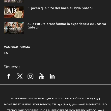
El joven que hizo del baile su vida (video)
Aula Futura: transformar la experiencia educativa
(video)
Más que un festival cultural: así es la magia de
VIBRART 2026 (video)
CAMBIAR IDIOMA
ES
Javier Guzmán: investigación con impacto social
(video)
Síguenos
¡México, en el top del mundial de robótica FIRST
2026! (video)
Vida Tec: Pasión, disciplina y básquetbol, con Gael
Adame (video)
A
AV. EUGENIO GARZA SADA 2501 SUR COL. TECNOLÓGICO C.P. 64849 |
L
¿Cómo es el Modelo Educativo Tec? (video)
MONTERREY, NUEVO LEÓN, MÉXICO | TEL. +52 (81) 8358-2000 D.R.© INSTITUTO
TECNOLÓGICO Y DE ESTUDIOS SUPERIORES DE MONTERREY, MÉXICO. 2018