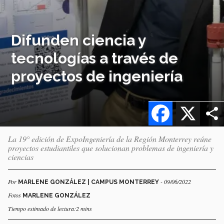
Difunden ciencia y
tecnologías a través de
proyectos de ingeniería
Facebook
X
La 19° edición de ExpoIngeniería de la Región Monterrey reúne
proyectos estudiantiles que solucionan problemas de ingeniería y
ciencias
Por
- 09/06/2022
MARLENE GONZÁLEZ | CAMPUS MONTERREY
Fotos
MARLENE GONZÁLEZ
Tiempo estimado de lectura:2 mins