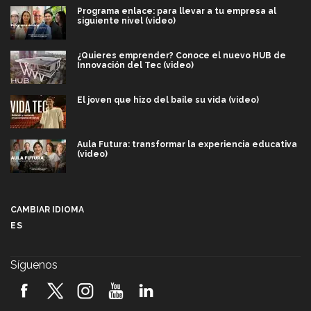
Programa enlace: para llevar a tu empresa al
siguiente nivel (video)
¿Quieres emprender? Conoce el nuevo HUB de
Innovación del Tec (video)
El joven que hizo del baile su vida (video)
Aula Futura: transformar la experiencia educativa
(video)
Más que un festival cultural: así es la magia de
VIBRART 2026 (video)
CAMBIAR IDIOMA
ES
Javier Guzmán: investigación con impacto social
(video)
Síguenos
¡México, en el top del mundial de robótica FIRST
2026! (video)