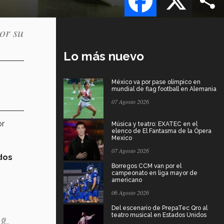
or su
Lo más nuevo
México va por pase olímpico en
mundial de flag football en Alemania
07 Agosto 2026
or
Música y teatro: EXATEC en el
elenco de El Fantasma de la Ópera
Mexico
07 Agosto 2026
dos
Borregos CCM van por el
campeonato en liga mayor de
americano
06 Agosto 2026
Del escenario de PrepaTec Qro al
teatro musical en Estados Unidos
🦾