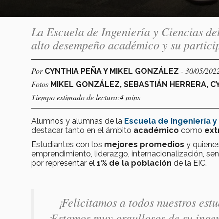
La Escuela de Ingeniería y Ciencias de
alto desempeño académico y su particip
Por
- 30/05/202
CYNTHIA PEÑA Y MIKEL GONZÁLEZ
Fotos
MIKEL GONZÁLEZ, SEBASTIÁN HERRERA, C
Tiempo estimado de lectura:4 mins
Alumnos y alumnas de la
Escuela de Ingeniería y 
destacar tanto en el ámbito
académico
como
ext
Estudiantes con los
mejores promedios
y quienes
emprendimiento, liderazgo, internacionalización, se
por representar el
1% de la población
de la EIC.
¡Felicitamos a todos nuestros est
¡Estamos muy orgullosos de su inge