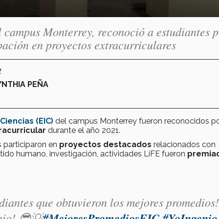
l campus Monterrey, reconoció a estudiantes p
ación en proyectos extracurriculares
2
YNTHIA PEÑA
Ciencias (EIC)
del campus Monterrey fueron reconocidos p
racurricular
durante el año 2021.
 participaron en
proyectos
destacados
relacionados con
ntido humano, investigación, actividades LiFE fueron
premia
udiantes que obtuvieron los mejores promedios!
nio! 😎💡
#MejoresPromediosEIC
#YoIngenio