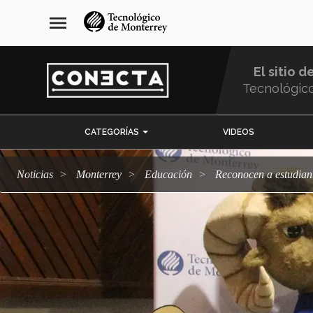
Pasar
navegación
menu
al
principal
contenido
principal
El sitio d
Tecnológic
Menu
CATEGORÍAS
VIDEOS
Comunidad
Noticias
Monterrey
Educación
Reconocen a estudia