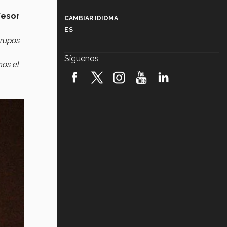
Más que un festival cultural: así es
la magia de VIBRART 2026 (video)
fesor
CAMBIAR IDIOMA
ES
Javier Guzmán: investigación con
grupos
impacto social (video)
Síguenos
mos el
¡México, en el top del mundial de
robótica FIRST 2026! (video)
Vida Tec: Pasión, disciplina y
básquetbol, con Gael Adame
(video)
¿Cómo es el Modelo Educativo
Tec? (video)
Vida Tec: Feminismo e Inteligencia
Artificial, Paola Ricaurte (video)