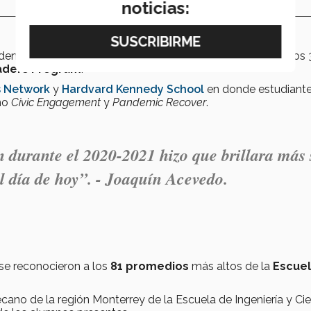
noticias:
 dentro de sus logros fue haber participado como uno de los 
aders Program
.
s Network
y
Hardvard Kennedy School
en donde estudiant
omo
Civic Engagement
y
Pandemic Recover
.
 durante el 2020-2021 hizo que brillara más 
el día de hoy”. - Joaquín Acevedo.
se reconocieron a los
81 promedios
más altos de la
Escuel
ecano de la región Monterrey de la Escuela de Ingeniería y Cie