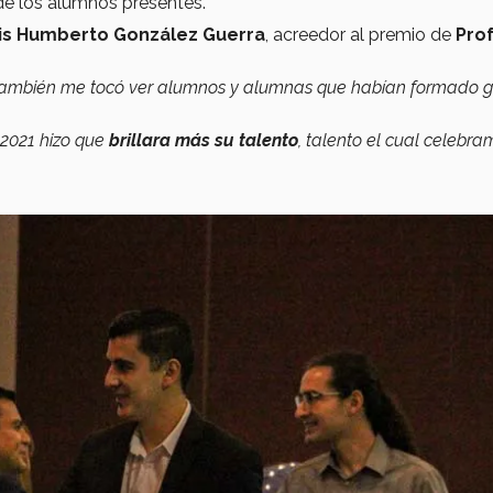
e los alumnos presentes.
is Humberto González Guerra
, acreedor al premio de
Pro
también me tocó ver alumnos y alumnas que habían formado 
-2021 hizo que
brillara más su talento
, talento el cual celebra