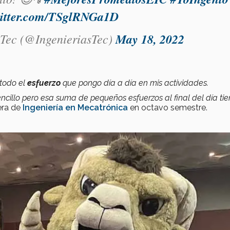
witter.com/TSglRNGa1D
 Tec (@IngenieriasTec)
May 18, 2022
 todo el
esfuerzo
que pongo día a día en mis actividades.
cillo pero esa suma de pequeños esfuerzos al final del día ti
era de
Ingeniería en Mecatrónica
en octavo semestre.