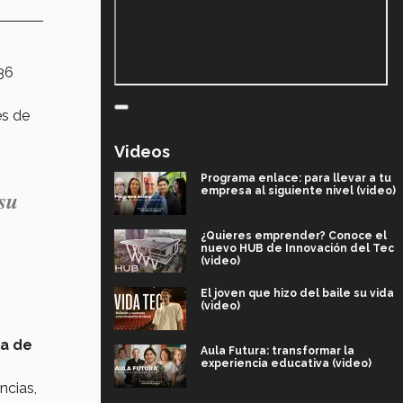
36
es de
Videos
Programa enlace: para llevar a tu
empresa al siguiente nivel (video)
su
¿Quieres emprender? Conoce el
nuevo HUB de Innovación del Tec
(video)
El joven que hizo del baile su vida
(video)
a de
Aula Futura: transformar la
experiencia educativa (video)
ncias,