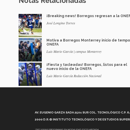
Notas Relacionadas
¡Breaking news! Borregos regresan a la ONE
José Longino Torres
Motiva a Borregos Monterrey inicio de temp
ONEFA
Luis Mario García | campus Monterrey
¡Fiesta y tacleadas! Borregos, listos para el
nuevo inicio de la ONEFA
Luis Mario García Redacción Nacional
AV. EUGENIO GARZA SADA 2501 SUR COL. TECNOLÓGICO C.P. 648
2000 D.R.© INSTITUTO TECNOLÓGICO Y DE ESTUDIOS SUPERI
*DEC-520912 PROGRAMAS EN MODALIDAD ESCOLARIZADA.