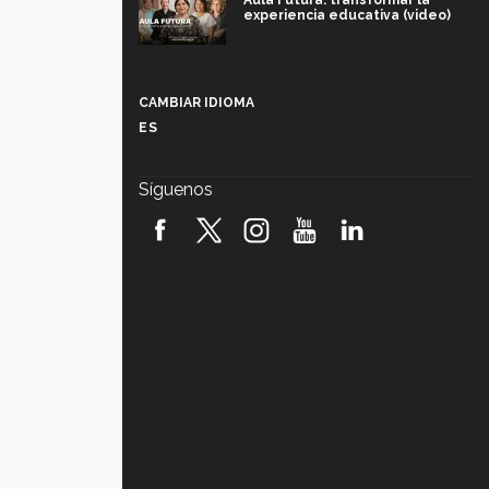
Aula Futura: transformar la
experiencia educativa (video)
Más que un festival cultural: así es
la magia de VIBRART 2026 (video)
CAMBIAR IDIOMA
ES
Javier Guzmán: investigación con
impacto social (video)
Síguenos
¡México, en el top del mundial de
robótica FIRST 2026! (video)
Vida Tec: Pasión, disciplina y
básquetbol, con Gael Adame
(video)
¿Cómo es el Modelo Educativo
Tec? (video)
Vida Tec: Feminismo e Inteligencia
Artificial, Paola Ricaurte (video)