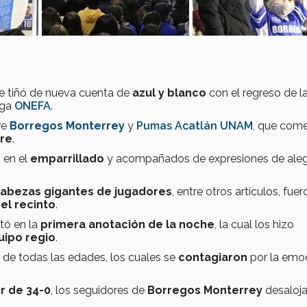
e tiñó de nueva cuenta de
azul y blanco
con el regreso de l
iga
ONEFA
.
re
Borregos Monterrey
y
Pumas Acatlán UNAM
, que com
re
.
 en el
emparrillado
y acompañados de expresiones de aleg
cabezas gigantes de jugadores
, entre otros artículos, fuer
el recinto
.
ó en la
primera anotación de la noche
, la cual los hizo
uipo regio
.
de todas las edades, los cuales se
contagiaron
por la emo
r de 34-0
, los seguidores de
Borregos Monterrey
desaloja