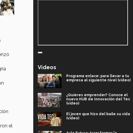
a
enzó
Videos
ría
Programa enlace: para llevar a tu
empresa al siguiente nivel (video)
on
¿Quieres emprender? Conoce el
nuevo HUB de Innovación del Tec
(video)
ción
El joven que hizo del baile su vida
(video)
ron el