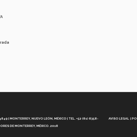
FA
orada
Aviso
Legal
49 | MONTERREY, NUEVO LEÓN, MÉXICO | TEL. +52 (81) 8358-
AVISO LEGAL
PO
ORES DE MONTERREY, MÉXICO. 2018