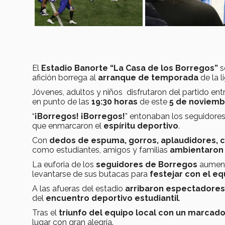
El
Estadio Banorte “La Casa de los Borregos”
s
afición borrega al
arranque de temporada
de la l
Jóvenes, adultos y niños disfrutaron del partido ent
en punto de las
19:30 horas
de este
5 de noviemb
“
¡Borregos! ¡Borregos!
” entonaban los seguidores
que enmarcaron el
espíritu deportivo
.
Con
dedos de espuma, gorros, aplaudidores, 
como estudiantes, amigos y familias
ambientaron 
La euforia de los
seguidores de Borregos
aument
levantarse de sus butacas para
festejar con el eq
A las afueras del estadio
arribaron espectadores
del
encuentro deportivo estudiantil
.
Tras el
triunfo del equipo local con un marcado
lugar con gran alegría.