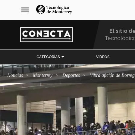
Pasar
navegación
menu
al
principal
contenido
principal
El sitio d
Tecnológic
Menu
CATEGORÍAS
VIDEOS
Comunidad
Noticias
Monterrey
deportes
Vibra afición de Borre