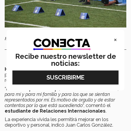
×
Héctor Siller, de Borregos Estados de México.
Recibe nuestro newsletter de
noticias:
Héctor Siller
señaló que ya es una satisfacción el
poder ser parte de este grupo de atletas de alto
rendimiento.
“
Ha sido un
proceso de fe
, los tres meses de selección,
para mí y para mi familia y para los que se sientan
representados por mí. Es motivo de orgullo y de estar
contentos por lo que está sucediendo
”, comentó el
estudiante de Relaciones Internacionales
.
La experiencia vivida les permitirá mejorar en los
deportivo y personal, indicó Juan Carlos González.