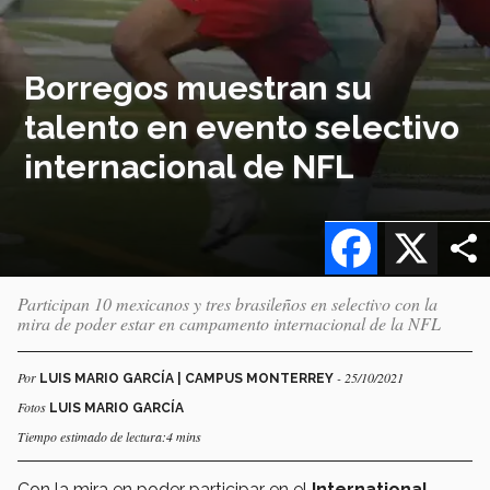
Borregos muestran su
talento en evento selectivo
internacional de NFL
Facebook
X
Participan 10 mexicanos y tres brasileños en selectivo con la
mira de poder estar en campamento internacional de la NFL
Por
- 25/10/2021
LUIS MARIO GARCÍA | CAMPUS MONTERREY
Fotos
LUIS MARIO GARCÍA
Tiempo estimado de lectura:4 mins
Con la mira en poder participar en el
International