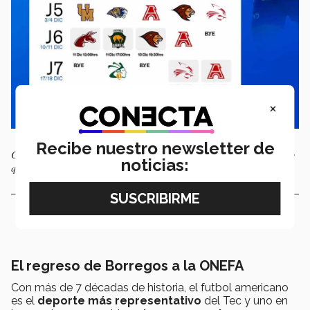
×
Recibe nuestro newsletter de
Calendario de juegos de los 5 equipos de Borregos del Tec de Monterrey
noticias:
que participarán en la Liga Mayor de la ONEFA.
El regreso de Borregos a la ONEFA
Con más de 7 décadas de historia, el futbol americano
es el
deporte más representativo
del Tec y uno en