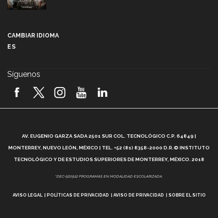
Más que un festival cultural: así es la magia de
VIBRART 2026 (video)
CAMBIAR IDIOMA
ES
Javier Guzmán: investigación con impacto social
(video)
Síguenos
¡México, en el top del mundial de robótica FIRST
2026! (video)
Vida Tec: Pasión, disciplina y básquetbol, con Gael
Adame (video)
A
AV. EUGENIO GARZA SADA 2501 SUR COL. TECNOLÓGICO C.P. 64849 |
L
¿Cómo es el Modelo Educativo Tec? (video)
MONTERREY, NUEVO LEÓN, MÉXICO | TEL. +52 (81) 8358-2000 D.R.© INSTITUTO
TECNOLÓGICO Y DE ESTUDIOS SUPERIORES DE MONTERREY, MÉXICO. 2018
Vida Tec: Feminismo e Inteligencia Artificial, Paola
*DEC-520912 PROGRAMAS EN MODALIDAD ESCOLARIZADA.
Ricaurte (video)
AVISO LEGAL
POLÍTICAS DE PRIVACIDAD
AVISO DE PRIVACIDAD
SOBRE EL SITIO