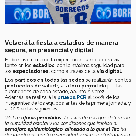
Volverá la fiesta a estadios de manera
segura, en presencial y digital
El directivo remarcó la experiencia que se podrá vivir
tanto en los
estadios
, con la máxima seguridad para
los
espectadores,
como a través de la
vía digital.
Los
partidos en todas las sedes
se realizarán con los
protocolos de salud
y al
aforo permitido
por las
autoridades de cada estado, apuntó Álvarez.
Además, se realizará la
prueba PCR
al 100% de los
integrantes de los equipos antes de la primera jornada, y
al 20% en las siguientes.
“
Habrá
aforos permitidos
de acuerdo a lo que determine
la autoridad estatal y las condiciones que implica el
semáforo epidemiológico,
alineado a lo que el Tec
ha
declarado en cuanto a seguridad y aforos autorizados en