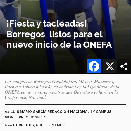
¡Fiesta y tacleadas!
Borregos, listos para el
nuevo inicio de la ONEFA
Facebook
X
Los equipos de Borregos Guadalajara, México, Monterrey,
Puebla y Toluca iniciarán su actividad en la Liga Mayor de la
ONEFA en noviembre, mientras que Querétaro lo hará en la
Conferencia Nacional
Por
LUIS MARIO GARCÍA REDACCIÓN NACIONAL | Y CAMPUS
- 05/10/2021
MONTERREY
Fotos
BORREGOS, UDELL JIMÉNEZ