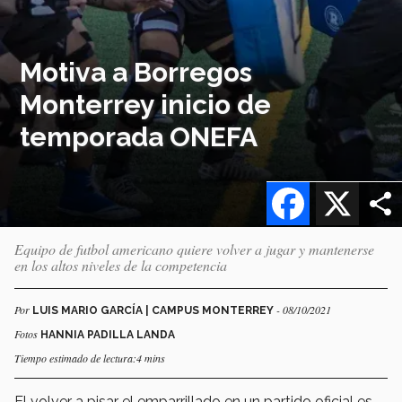
Motiva a Borregos
Monterrey inicio de
temporada ONEFA
Facebook
X
Equipo de futbol americano quiere volver a jugar y mantenerse
en los altos niveles de la competencia
Por
- 08/10/2021
LUIS MARIO GARCÍA | CAMPUS MONTERREY
Fotos
HANNIA PADILLA LANDA
Tiempo estimado de lectura:4 mins
El volver a pisar el emparrillado en un partido oficial es