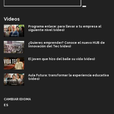
Videos
Programa enlace: para llevar a tu empresa al
siguiente nivel (video)
¿Quieres emprender? Conoce el nuevo HUB de
Innovación del Tec (video)
El joven que hizo del baile su vida (video)
Aula Futura: transformar la experiencia educativa
(video)
Más que un festival cultural: así es la magia de
VIBRART 2026 (video)
CAMBIAR IDIOMA
ES
Javier Guzmán: investigación con impacto social
(video)