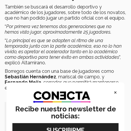
También se buscará el desarrollo deportivo y
académico de los jugadores, sobre todo de los novatos,
que no han podido jugar un partido oficial con el equipo.
“
Por primera vez tenemos dos generaciones que no
hemos visto jugar, aproximadamente 25 jugadores
.
“
Lo principal es que se adapten al ritmo de una
temporada junto con la parte académica, eso no lo han
vivido, es apretar el acelerador tanto en lo académico
como deportivo para tener éxito en ambas actividades
”,
explicó Altamirano.
Borregos cuenta con una base de jugadores como
Sebastián Hernández
, mariscal de campo, y
Fernando Mejía
, corredor, que permitirá mantenerse
entre los mejores, dijo el coach.
×
Recibe nuestro newsletter de
"Claro que queremos ganar la mayor
noticias:
cantidad de juegos y por supuesto que
mantener el invicto en nuestro