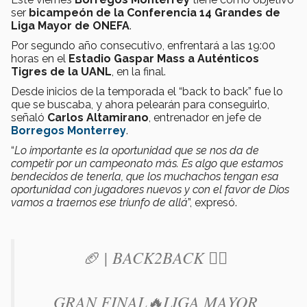
ser
bicampeón de la Conferencia 14 Grandes de
Liga Mayor de ONEFA
.
Por segundo año consecutivo, enfrentará a las 19:00
horas en el
Estadio Gaspar Mass a Auténticos
Tigres de la UANL
, en la final.
Desde inicios de la temporada el “back to back” fue lo
que se buscaba, y ahora pelearán para conseguirlo,
señaló
Carlos Altamirano
, entrenador en jefe de
Borregos Monterrey
.
“
Lo importante es la oportunidad que se nos da de
competir por un campeonato más. Es algo que estamos
bendecidos de tenerla, que los muchachos tengan esa
oportunidad con jugadores nuevos y con el favor de Dios
vamos a traernos ese triunfo de allá
”, expresó.
🏈 | BACK2BACK 🏴‍☠️
GRAN FINAL🔥LIGA MAYOR