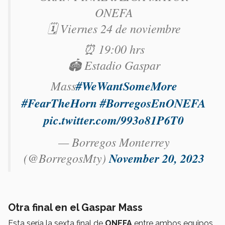
ONEFA
🗓️ Viernes 24 de noviembre
⏰ 19:00 hrs
🏟️ Estadio Gaspar
Mass
#WeWantSomeMore
#FearTheHorn
#BorregosEnONEFA
pic.twitter.com/993o81P6T0
— Borregos Monterrey
(@BorregosMty)
November 20, 2023
Otra final en el Gaspar Mass
Esta sería la sexta final de
ONEFA
entre ambos equipos,