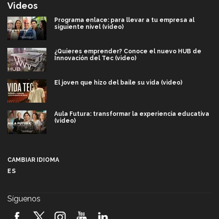
Videos
Programa enlace: para llevar a tu empresa al
siguiente nivel (video)
¿Quieres emprender? Conoce el nuevo HUB de
Innovación del Tec (video)
El joven que hizo del baile su vida (video)
Aula Futura: transformar la experiencia educativa
(video)
Más que un festival cultural: así es la magia de
VIBRART 2026 (video)
CAMBIAR IDIOMA
ES
Javier Guzmán: investigación con impacto social
(video)
Síguenos
¡México, en el top del mundial de robótica FIRST
2026! (video)