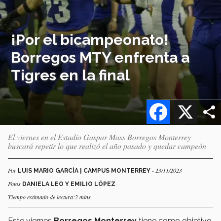
¡Por el bicampeonato!
Borregos MTY enfrenta a
Tigres en la final
Facebook
X
El viernes en el Estadio Gaspar Mass Borregos Monterrey
buscará repetir lo que realizó el año pasado y quedar campeón
Por
- 23/11/2023
LUIS MARIO GARCÍA | CAMPUS MONTERREY
Fotos
DANIELA LEO Y EMILIO LÓPEZ
Tiempo estimado de lectura:2 mins
Este viernes
Borregos Monterrey
tiene como objetivo