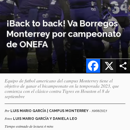
¡Back to back! Va Borregos
Monterrey por campeonato
de ONEFA
Facebook
X
Equipo de futbol americano del campus Monterrey tiene el
objetivo de ganar el bicampeonato en la temporada 2023, que
comienza con el clásico contra Tigres en Houston el 8 de
septiembre
Por
- 30/08/2023
LUIS MARIO GARCÍA | CAMPUS MONTERREY
Fotos
LUIS MARIO GARCÍA Y DANIELA LEO
Tiempo estimado de lectura:4 mins