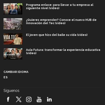
Programa enlace: para llevar a tu empresa al
siguiente nivel (video)
¿Quieres emprender? Conoce el nuevo HUB de
Innovación del Tec (video)
El joven que hizo del baile su vida (video)
Aula Futura: transformar la experiencia educativa
(video)
Más que un festival cultural: así es la magia de
VIBRART 2026 (video)
CAMBIAR IDIOMA
ES
Javier Guzmán: investigación con impacto social
(video)
Síguenos
¡México, en el top del mundial de robótica FIRST
2026! (video)