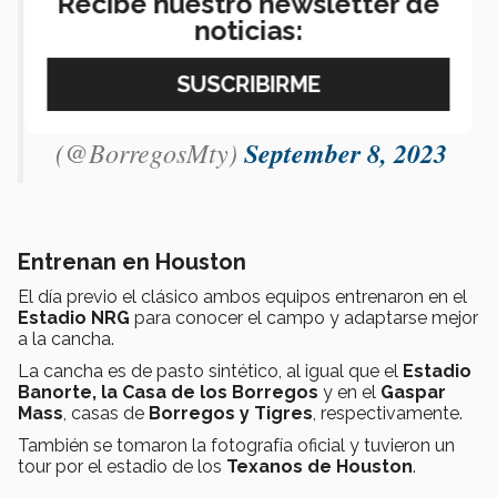
Recibe nuestro newsletter de
#SomosBorregos
noticias:
pic.twitter.com/Dtn94LPmW2
— Borregos Monterrey
(@BorregosMty)
September 8, 2023
Entrenan en Houston
El día previo el clásico ambos equipos entrenaron en el
Estadio NRG
para conocer el campo y adaptarse mejor
a la cancha.
La cancha es de pasto sintético, al igual que el
Estadio
Banorte, la Casa de los Borregos
y en el
Gaspar
Mass
, casas de
Borregos y Tigres
, respectivamente.
También se tomaron la fotografía oficial y tuvieron un
tour por el estadio de los
Texanos de Houston
.