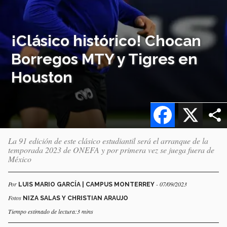
¡Clásico histórico! Chocan
Borregos MTY y Tigres en
Houston
Facebook
X
La 91 edición de este clásico estudiantil será el arranque de la
temporada 2023 de ONEFA y por primera vez se juega fuera de
México
Por
- 07/09/2023
LUIS MARIO GARCÍA | CAMPUS MONTERREY
Fotos
NIZA SALAS Y CHRISTIAN ARAUJO
Tiempo estimado de lectura:3 mins