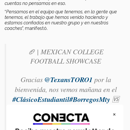
cuentas no pensamos en eso
.
“
Pensamos en el equipo que tenemos, en la gente que
tenemos, el trabajo que hemos venido haciendo y
estamos confiados en nuestro grupo y en nuestros
coaches
”, manifestó.
🏈 | MEXICAN COLLEGE
FOOTBALL SHOWCASE
Gracias
@TexansTORO1
por la
bienvenida, nos vemos mañana en el
#ClásicoEstudiantil
#BorregosMty
🆚
#AuténticosTigres
×
📸 IG: marlhenvaldes
#MCFS2023