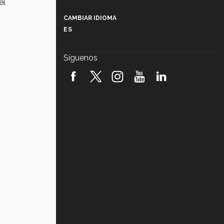
el
Más que un festival cultural: así es
la magia de VIBRART 2026 (video)
CAMBIAR IDIOMA
ES
Javier Guzmán: investigación con
impacto social (video)
Síguenos
¡México, en el top del mundial de
robótica FIRST 2026! (video)
Vida Tec: Pasión, disciplina y
básquetbol, con Gael Adame
(video)
¿Cómo es el Modelo Educativo
Tec? (video)
Vida Tec: Feminismo e Inteligencia
Artificial, Paola Ricaurte (video)