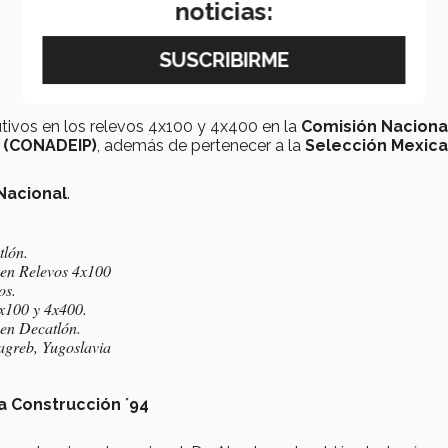
noticias:
vos en los relevos 4x100 y 4x400 en la
Comisión Naciona
s (CONADEIP)
, además de pertenecer a la
Selección Mexic
Nacional
.
lón.
en Relevos 4x100
os.
100 y 4x400.
en Decatlón.
agreb, Yugoslavia
a Construcción ´94