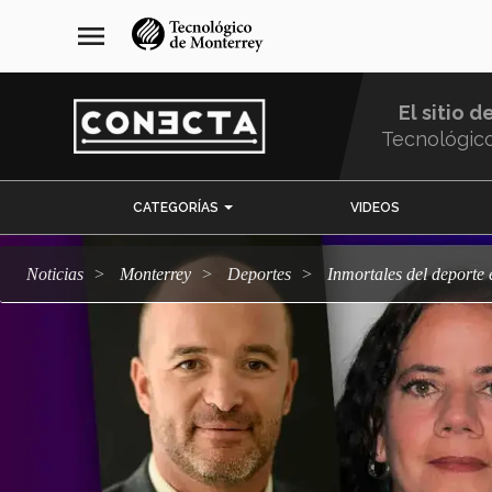
Pasar
navegación
menu
al
principal
contenido
principal
El sitio d
Tecnológic
Menu
CATEGORÍAS
VIDEOS
Comunidad
Noticias
Monterrey
deportes
Inmortales del deporte