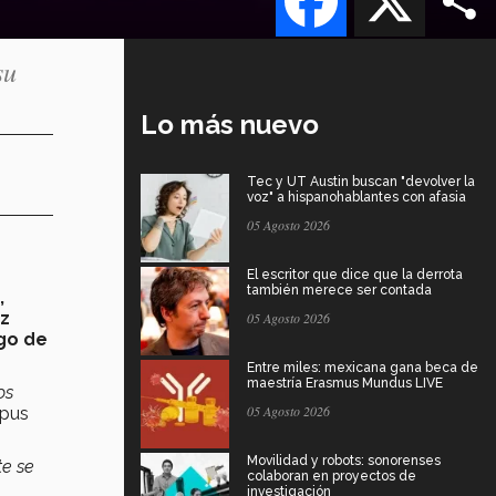
su
Lo más nuevo
Tec y UT Austin buscan "devolver la
voz" a hispanohablantes con afasia
05 Agosto 2026
El escritor que dice que la derrota
también merece ser contada
,
ez
05 Agosto 2026
go de
Entre miles: mexicana gana beca de
maestría Erasmus Mundus LIVE
os
05 Agosto 2026
mpus
Movilidad y robots: sonorenses
te se
colaboran en proyectos de
investigación