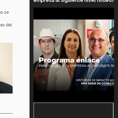
empresa al siguiente nivel (video)
ño se
es del