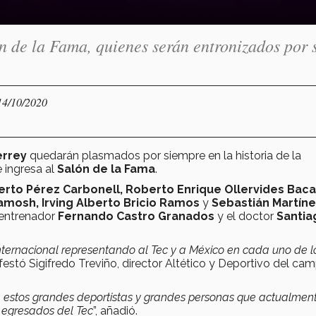
 de la Fama, quienes serán entronizados por 
14/10/2020
errey
quedarán plasmados por siempre en la historia de la
e ingresa al
Salón de la Fama
.
erto Pérez Carbonell, Roberto Enrique Ollervides Baca
Samosh, Irving Alberto Bricio Ramos
y
Sebastián Martín
 entrenador
Fernando Castro Granados
y el doctor
Santia
 internacional representando al Tec y a México en cada uno de l
ifestó Sigifredo Treviño, director Altético y Deportivo del ca
 estos grandes deportistas y grandes personas que actualmen
 egresados del Tec
”, añadió.