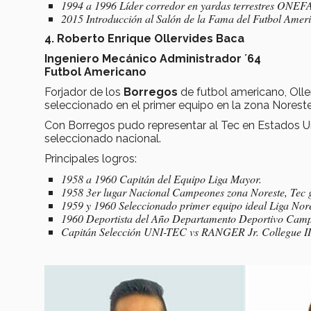
1994 a 1996 Líder corredor en yardas terrestres ONEF
2015 Introducción al Salón de la Fama del Futbol Amer
4. Roberto Enrique Ollervides Baca
Ingeniero Mecánico Administrador ´64
Futbol Americano
Forjador de los
Borregos
de futbol americano, Oller
seleccionado en el primer equipo en la zona Noreste
Con Borregos pudo representar al Tec en Estados Uni
seleccionado nacional.
Principales logros:
1958 a 1960 Capitán del Equipo Liga Mayor.
1958 3er lugar Nacional Campeones zona Noreste, Tec 
1959 y 1960 Seleccionado primer equipo ideal Liga Nore
1960 Deportista del Año Departamento Deportivo Camp
Capitán Selección UNI-TEC vs RANGER Jr. Collegue II 