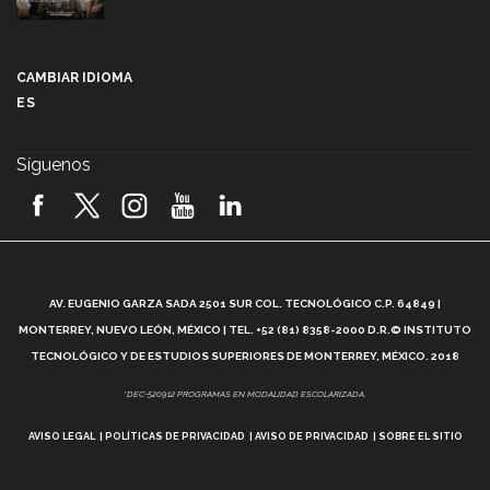
Más que un festival cultural: así es la magia de
VIBRART 2026 (video)
CAMBIAR IDIOMA
ES
Javier Guzmán: investigación con impacto social
(video)
Síguenos
¡México, en el top del mundial de robótica FIRST
2026! (video)
Vida Tec: Pasión, disciplina y básquetbol, con Gael
Adame (video)
A
AV. EUGENIO GARZA SADA 2501 SUR COL. TECNOLÓGICO C.P. 64849 |
L
¿Cómo es el Modelo Educativo Tec? (video)
MONTERREY, NUEVO LEÓN, MÉXICO | TEL. +52 (81) 8358-2000 D.R.© INSTITUTO
TECNOLÓGICO Y DE ESTUDIOS SUPERIORES DE MONTERREY, MÉXICO. 2018
Vida Tec: Feminismo e Inteligencia Artificial, Paola
*DEC-520912 PROGRAMAS EN MODALIDAD ESCOLARIZADA.
Ricaurte (video)
AVISO LEGAL
POLÍTICAS DE PRIVACIDAD
AVISO DE PRIVACIDAD
SOBRE EL SITIO