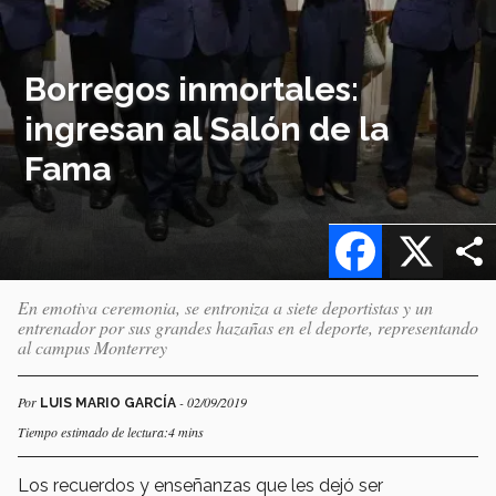
Borregos inmortales:
ingresan al Salón de la
Fama
Facebook
X
En emotiva ceremonia, se entroniza a siete deportistas y un
entrenador por sus grandes hazañas en el deporte, representando
al campus Monterrey
Por
- 02/09/2019
LUIS MARIO GARCÍA
Tiempo estimado de lectura:4 mins
Los recuerdos y enseñanzas que les dejó ser