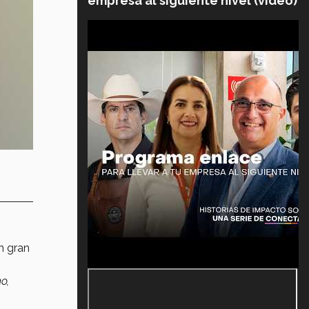
empresa al siguiente nivel (video)
n gran
o,