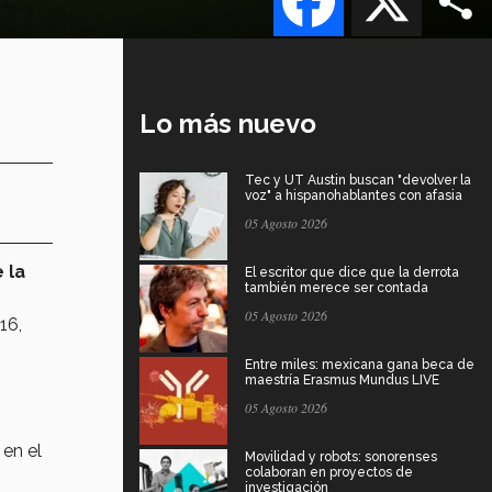
Lo más nuevo
Tec y UT Austin buscan "devolver la
voz" a hispanohablantes con afasia
05 Agosto 2026
e la
El escritor que dice que la derrota
también merece ser contada
05 Agosto 2026
16,
Entre miles: mexicana gana beca de
maestría Erasmus Mundus LIVE
05 Agosto 2026
 en el
Movilidad y robots: sonorenses
colaboran en proyectos de
investigación