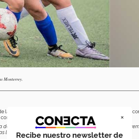
pus Monterrey.
de las
Borreguitas
la describe como una jugadora rápida co
×
us compañeras.
uera de la cancha, en el equipo ha jugado como lateral de extrem
s las posiciones la hemos colocado menos de portera.
Recibe nuestro newsletter de