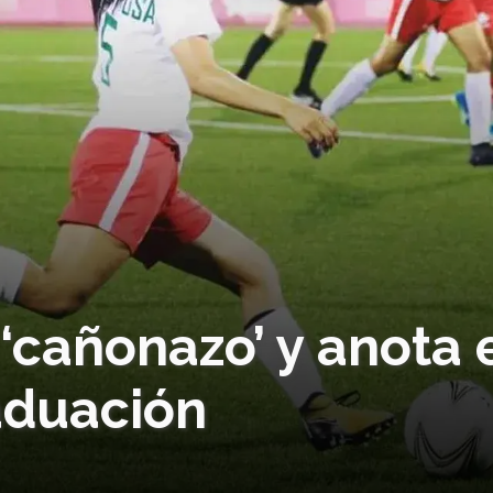
 ‘cañonazo’ y anota 
aduación