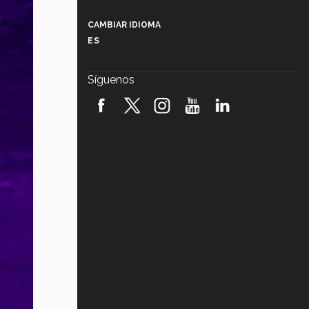
Más que un festival cultural: así es
la magia de VIBRART 2026 (video)
CAMBIAR IDIOMA
ES
Javier Guzmán: investigación con
impacto social (video)
Síguenos
¡México, en el top del mundial de
robótica FIRST 2026! (video)
Vida Tec: Pasión, disciplina y
básquetbol, con Gael Adame
(video)
¿Cómo es el Modelo Educativo
Tec? (video)
Vida Tec: Feminismo e Inteligencia
Artificial, Paola Ricaurte (video)