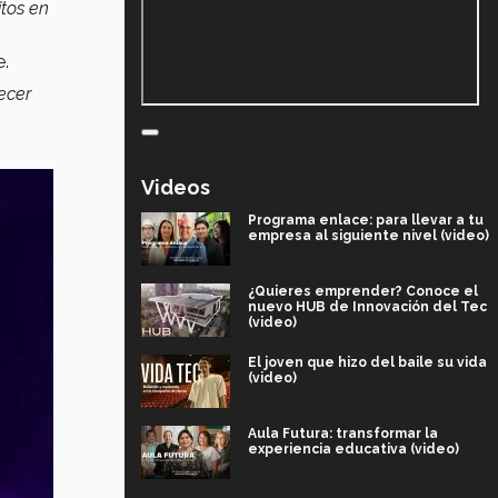
itos en
e.
decer
Videos
Programa enlace: para llevar a tu
empresa al siguiente nivel (video)
¿Quieres emprender? Conoce el
nuevo HUB de Innovación del Tec
(video)
El joven que hizo del baile su vida
(video)
Aula Futura: transformar la
experiencia educativa (video)