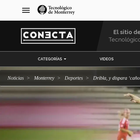
Pasar
navegación
menu
al
principal
contenido
principal
El sitio d
Tecnológic
Menu
CATEGORÍAS
VIDEOS
Comunidad
Noticias
Monterrey
deportes
Dribla, y dispara ‘cañ