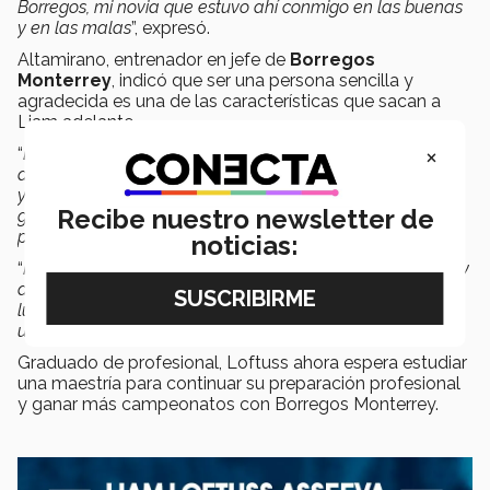
Borregos, mi novia que estuvo ahí conmigo en las buenas
y en las malas
”, expresó.
Altamirano, entrenador en jefe de
Borregos
Monterrey
, indicó que ser una persona sencilla y
agradecida es una de las características que sacan a
Liam adelante.
×
“
En su juego es una dinamita, su velocidad y sus deseos
de hacer jugadas grandes, incansable dentro del campo
y lo más importante es que siempre está listo para hacer
Recibe nuestro newsletter de
grandes cosas cuando se le necesite ya sea atrapando
pases, corriendo o lanzando
.
noticias:
“
Felicidades Liam, estoy orgulloso de lo que has logrado y
demostrado en estos años, siempre en los primeros
lugares en tus calificaciones y estoy feliz que seguirás
unos años más con nosotros
”, comentó el coach.
Graduado de profesional, Loftuss ahora espera estudiar
una maestría para continuar su preparación profesional
y ganar más campeonatos con Borregos Monterrey.