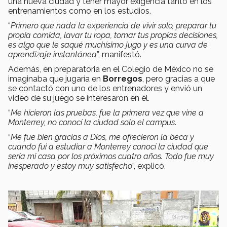
una nueva ciudad y tener mayor exigencia tanto en los
entrenamientos como en los estudios.
“
Primero que nada la experiencia de vivir solo, preparar tu
propia comida, lavar tu ropa, tomar tus propias decisiones,
es algo que le saqué muchísimo jugo y es una curva de
aprendizaje instantánea
”, manifestó.
Además, en preparatoria en el Colegio de México no se
imaginaba que jugaría en
Borregos
, pero gracias a que
se contactó con uno de los entrenadores y envió un
video de su juego se interesaron en él.
“
Me hicieron las pruebas, fue la primera vez que vine a
Monterrey, no conocí la ciudad solo el campus
.
“
Me fue bien gracias a Dios, me ofrecieron la beca y
cuando fui a estudiar a Monterrey conocí la ciudad que
sería mi casa por los próximos cuatro años. Todo fue muy
inesperado y estoy muy satisfecho
”, explicó.