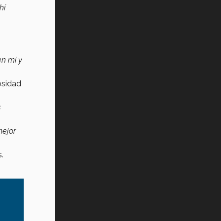
hí
en mí y
osidad
s
mejor
.