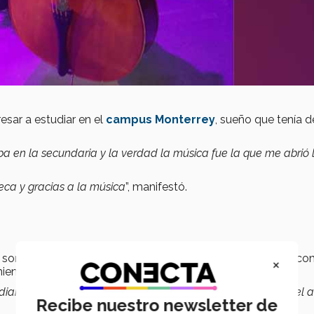
esar a estudiar en el
campus Monterrey
, sueño que tenía 
a en la secundaria y la verdad la música fue la que me abrió 
eca y gracias a la música
”, manifestó.
te son los principales cambios que Roberto considera tuvo c
×
miento en la música.
iar una maestría. pero la verdad creo que la diferencia es el 
Recibe nuestro newsletter de