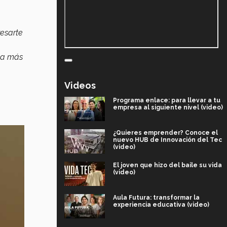
resarte
ma más
Videos
Programa enlace: para llevar a tu
empresa al siguiente nivel (video)
¿Quieres emprender? Conoce el
nuevo HUB de Innovación del Tec
(video)
El joven que hizo del baile su vida
(video)
Aula Futura: transformar la
experiencia educativa (video)