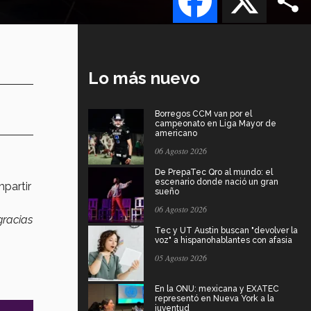
Lo más nuevo
Borregos CCM van por el
campeonato en Liga Mayor de
americano
06 Agosto 2026
o
De PrepaTec Qro al mundo: el
escenario donde nació un gran
partir
sueño
06 Agosto 2026
gracias
Tec y UT Austin buscan "devolver la
voz" a hispanohablantes con afasia
05 Agosto 2026
En la ONU: mexicana y EXATEC
representó en Nueva York a la
juventud