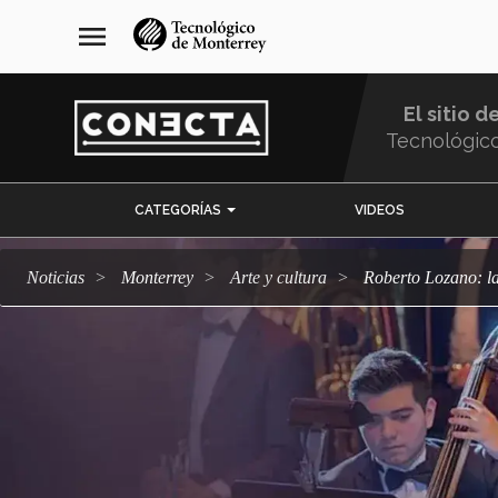
Pasar
navegación
menu
al
principal
contenido
principal
El sitio d
Tecnológic
Menu
CATEGORÍAS
VIDEOS
Comunidad
Noticias
Monterrey
arte y cultura
Roberto Lozano: l