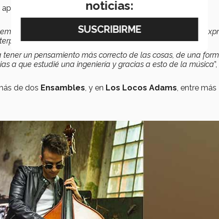
noticias:
 aprendizaje en la
Orquesta Sinfónica del Tec
y otros
temáticas, junto con la música que todo el tiempo es leer y exp
terpretar
.
 tener un pensamiento más correcto de las cosas, de una for
ias a que estudié una ingeniería y gracias a esto de la música
”,
demás de dos
Ensambles
, y en
Los Locos Adams
, entre más