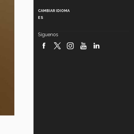
Más que un festival cultural: así es
la magia de VIBRART 2026 (video)
CAMBIAR IDIOMA
ES
Javier Guzmán: investigación con
impacto social (video)
Síguenos
¡México, en el top del mundial de
robótica FIRST 2026! (video)
Vida Tec: Pasión, disciplina y
básquetbol, con Gael Adame
(video)
¿Cómo es el Modelo Educativo
Tec? (video)
Vida Tec: Feminismo e Inteligencia
Artificial, Paola Ricaurte (video)