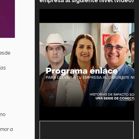
empresa al siguiente nivel (video)
desde
las
omo
amor a