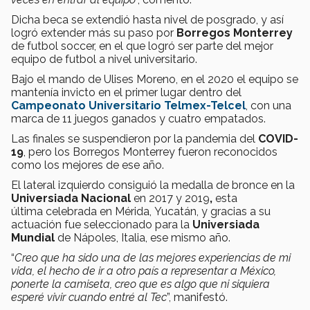
Dicha beca se extendió hasta nivel de posgrado, y así
logró extender más su paso por
Borregos Monterrey
de futbol soccer, en el que logró ser parte del mejor
equipo de futbol a nivel universitario.
Bajo el mando de Ulises Moreno, en el 2020 el equipo se
mantenía invicto en el primer lugar dentro del
Campeonato Universitario Telmex-Telcel
, con una
marca de 11 juegos ganados y cuatro empatados.
Las finales se suspendieron por la pandemia del
COVID-
19
, pero los Borregos Monterrey fueron reconocidos
como los mejores de ese año.
El lateral izquierdo consiguió la medalla de bronce en la
Universiada Nacional
en 2017 y 2019
,
esta
última
celebrada en Mérida, Yucatán, y gracias a su
actuación fue seleccionado para la
Universiada
Mundial
de Nápoles, Italia, ese mismo año.
“
Creo que ha sido una de las mejores experiencias de mi
vida, el hecho de ir a otro país a representar a México,
ponerte la camiseta, creo que es algo que ni siquiera
esperé vivir cuando entré al Tec
”, manifestó.