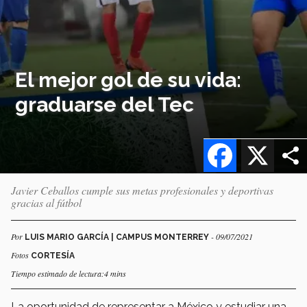
El mejor gol de su vida:
graduarse del Tec
Facebook
X
Javier Ceballos cumple sus metas profesionales y deportivas
gracias al fútbol
Por
- 09/07/2021
LUIS MARIO GARCÍA | CAMPUS MONTERREY
Fotos
CORTESÍA
Tiempo estimado de lectura:4 mins
La oportunidad de representar a México y estudiar una