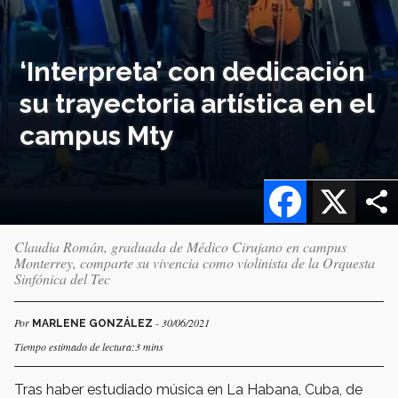
‘Interpreta’ con dedicación
su trayectoria artística en el
campus Mty
Facebook
X
Claudia Román, graduada de Médico Cirujano en campus
Monterrey, comparte su vivencia como violinista de la Orquesta
Sinfónica del Tec
Por
- 30/06/2021
MARLENE GONZÁLEZ
Tiempo estimado de lectura:3 mins
Tras haber estudiado música en La Habana, Cuba, de