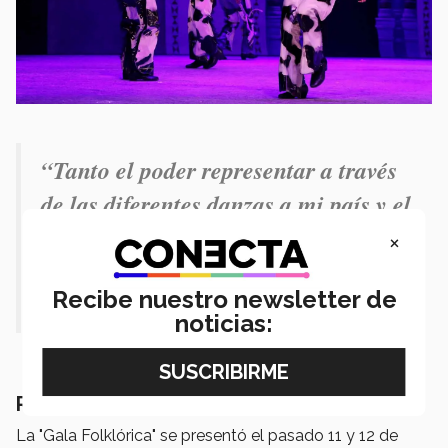
“
Tanto el poder representar a través
de las diferentes danzas a mi país y el
poder expresarme artísticamente en
×
el teatro fue
una experiencia única y
Recibe nuestro newsletter de
mágica
”.- Dante Gutiérrez
noticias:
Raíces mexicanas por el mundo
La "Gala Folklórica" se presentó el pasado 11 y 12 de