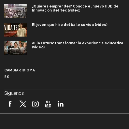
¿Quieres emprender? Conoce el nuevo HUB de
Innovación del Tec (video)
El joven que hizo del baile su vida (video)
Aula Futura: transformar la experiencia educativa
(video)
Más que un festival cultural: así es la magia de
VIBRART 2026 (video)
CAMBIAR IDIOMA
ES
Javier Guzmán: investigación con impacto social
(video)
Síguenos
¡México, en el top del mundial de robótica FIRST
2026! (video)
Vida Tec: Pasión, disciplina y básquetbol, con Gael
Adame (video)
A