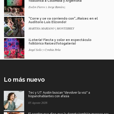
folklórica a Colombia y Argentina
Evelyn Fierro y Jorge Ramírez
"Corre y se va corriendo con"…¡Raíces en el
Auditorio Luis Elizondo!
MARTHA MARIANO | MONTERREY
¡Lotería! Fiesta y color en espectáculo
folklórico Raíces(fotogalería)
Ángel Solís y Cynthia Peña
Lo más nuevo
Tec y UT Austin buscan "devolver la voz" a
hispanohablantes con afasia
05 Agosto 2026
El escritor que dice que la derrota también merece ser