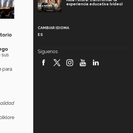
Aula Futura: transformar la
experiencia educativa (video)
Más que un festival cultural: así es
la magia de VIBRART 2026 (video)
CAMBIAR IDIOMA
torio
ES
Javier Guzmán: investigación con
impacto social (video)
uego
Síguenos
e sus
¡México, en el top del mundial de
robótica FIRST 2026! (video)
e para
Vida Tec: Pasión, disciplina y
básquetbol, con Gael Adame
(video)
¿Cómo es el Modelo Educativo
Tec? (video)
malidad
Vida Tec: Feminismo e Inteligencia
olklore
Artificial, Paola Ricaurte (video)