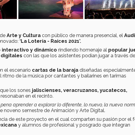
 de
Arte y Cultura
con público de manera presencial, el
Audi
renovado:
‘La Lotería - Raíces 2021’.
interactivo y dinámico
rindiendo homenaje al
popular j
 digitales
con las que los asistentes podían jugar a través d
 el escenario
cartas de la baraja
diseñadas especialment
l ritmo de la música por cantantes y bailarines en tarimas
 que los sones
jaliscienses, veracruzanos, yucatecos,
resonaban en el recinto.
a pena aprender a explorar lo diferente, lo nuevo, la nueva nor
 noveno semestre de Animación y Arte Digital.
cia de este proyecto en el cual comparten su pasión por el f
exicana
y alumnos de profesional y posgrado que integran