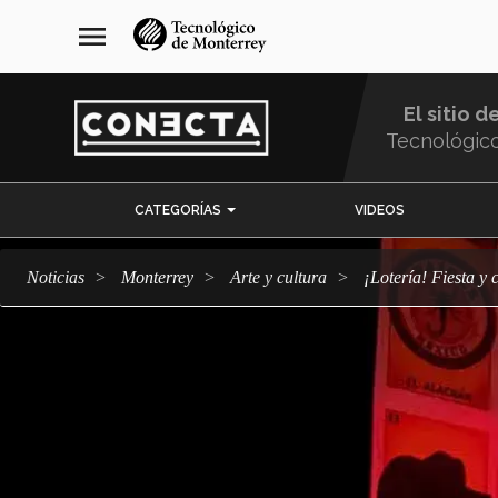
Pasar
navegación
menu
al
principal
contenido
principal
El sitio d
Tecnológic
Menu
CATEGORÍAS
VIDEOS
Comunidad
Noticias
Monterrey
arte y cultura
¡Lotería! Fiesta 