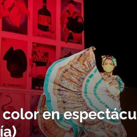
y color en espectácu
ía)