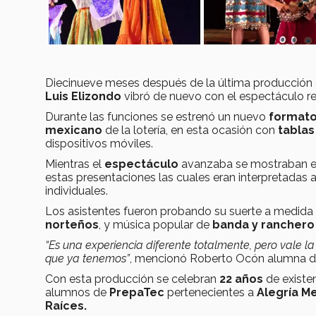
Diecinueve meses después de la última producción
Luis Elizondo
vibró de nuevo con el espectáculo 
Durante las funciones se estrenó un nuevo
formato 
mexicano
de la lotería, en esta ocasión con
tablas
dispositivos móviles.
Mientras el
espectáculo
avanzaba se mostraban en
estas presentaciones las cuales eran interpretadas a
individuales.
Los asistentes fueron probando su suerte a medida
norteños
, y música popular de
banda y ranchero
“Es una experiencia diferente totalmente, pero vale l
que ya tenemos”
, mencionó Roberto Ocón alumna de
Con esta producción se celebran
22 años
de existen
alumnos de
PrepaTec
pertenecientes a
Alegría M
Raíces.