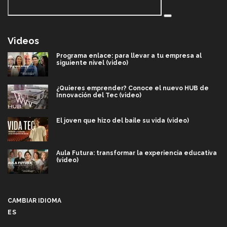
Videos
Programa enlace: para llevar a tu empresa al
siguiente nivel (video)
¿Quieres emprender? Conoce el nuevo HUB de
Innovación del Tec (video)
El joven que hizo del baile su vida (video)
Aula Futura: transformar la experiencia educativa
(video)
Más que un festival cultural: así es la magia de
VIBRART 2026 (video)
CAMBIAR IDIOMA
ES
Javier Guzmán: investigación con impacto social
(video)