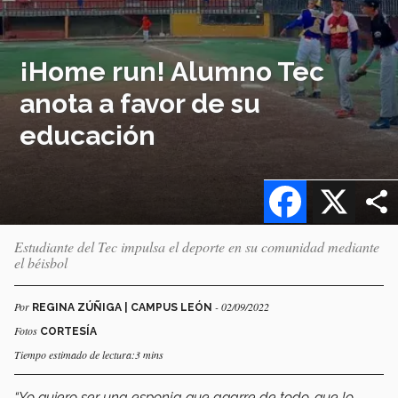
¡Home run! Alumno Tec
anota a favor de su
educación
Facebook
X
Estudiante del Tec impulsa el deporte en su comunidad mediante
el béisbol
Por
- 02/09/2022
REGINA ZÚÑIGA | CAMPUS LEÓN
Fotos
CORTESÍA
Tiempo estimado de lectura:3 mins
“Yo quiero ser una esponja que agarre de todo, que lo