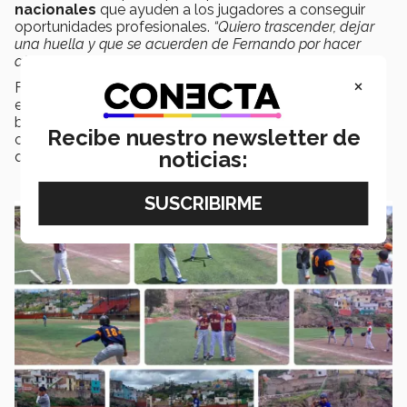
nacionales
que ayuden a los jugadores a conseguir
oportunidades profesionales.
“Quiero trascender, dejar
una huella y que se acuerden de Fernando por hacer
algo”.
×
Fernando comentó que se encuentra enfocado en sus
estudios y que le gustaría poder
iniciar un equipo
de
béisbol en el campus. Así como seguir participando en
Recibe nuestro newsletter de
convocatorias y aprovechar el máximo de actividades
noticias:
que ofrece el Tec.