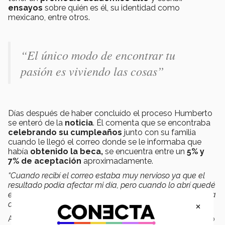
ensayos
sobre quién es él, su identidad como
mexicano, entre otros.
“El único modo de encontrar tu
pasión es viviendo las cosas”
Días después de haber concluído el proceso Humberto
se enteró de la
noticia
. Él comenta que se encontraba
celebrando su cumpleaños
junto con su familia
cuando le llegó el correo donde se le informaba que
había
obtenido la beca,
se encuentra entre un
5% y
7% de aceptación
aproximadamente.
“Cuando recibí el correo estaba muy nervioso ya que el
resultado podía afectar mi día, pero cuando lo abrí quedé
en shock. Si de por sí ya estaba feliz, después de la noticia
×
aún más”
, comentó Humberto.
Algunas de las cosas que
cubría la beca
eran: el costo