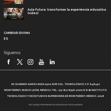
Aula Futura: transformar la experiencia educativa
(video)
Más que un festival cultural: así es la magia de
VIBRART 2026 (video)
CAMBIAR IDIOMA
ES
Javier Guzmán: investigación con impacto social
(video)
Síguenos
¡México, en el top del mundial de robótica FIRST
2026! (video)
Vida Tec: Pasión, disciplina y básquetbol, con Gael
Adame (video)
A
AV. EUGENIO GARZA SADA 2501 SUR COL. TECNOLÓGICO C.P. 64849 |
L
¿Cómo es el Modelo Educativo Tec? (video)
MONTERREY, NUEVO LEÓN, MÉXICO | TEL. +52 (81) 8358-2000 D.R.© INSTITUTO
TECNOLÓGICO Y DE ESTUDIOS SUPERIORES DE MONTERREY, MÉXICO. 2018
Vida Tec: Feminismo e Inteligencia Artificial, Paola
*DEC-520912 PROGRAMAS EN MODALIDAD ESCOLARIZADA.
Ricaurte (video)