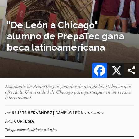
"De León a Chicago"
alumno de PrepaTec gana
beca latinoamericana
Facebook
X
Estudiante de PrepaTec fue ganador de una de las 10 becas que
ofrecía la Universidad de Chicago para participar en un verano
internacional
Por
- 01/09/2022
JULIETA HERNANDEZ | CAMPUS LEON
Fotos
CORTESIA
Tiempo estimado de lectura:3 mins