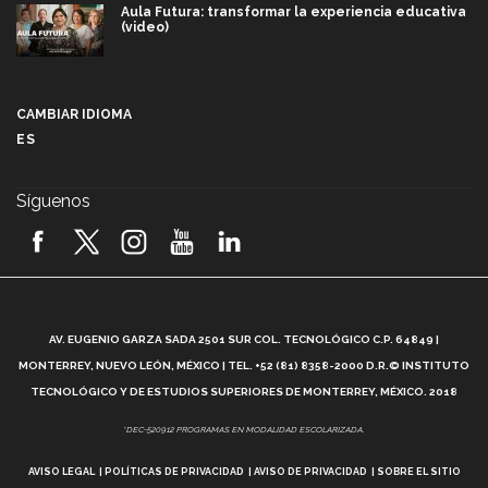
Aula Futura: transformar la experiencia educativa
(video)
Más que un festival cultural: así es la magia de
VIBRART 2026 (video)
CAMBIAR IDIOMA
ES
Javier Guzmán: investigación con impacto social
(video)
Síguenos
¡México, en el top del mundial de robótica FIRST
2026! (video)
Vida Tec: Pasión, disciplina y básquetbol, con Gael
Adame (video)
A
AV. EUGENIO GARZA SADA 2501 SUR COL. TECNOLÓGICO C.P. 64849 |
L
¿Cómo es el Modelo Educativo Tec? (video)
MONTERREY, NUEVO LEÓN, MÉXICO | TEL. +52 (81) 8358-2000 D.R.© INSTITUTO
TECNOLÓGICO Y DE ESTUDIOS SUPERIORES DE MONTERREY, MÉXICO. 2018
Vida Tec: Feminismo e Inteligencia Artificial, Paola
*DEC-520912 PROGRAMAS EN MODALIDAD ESCOLARIZADA.
Ricaurte (video)
AVISO LEGAL
POLÍTICAS DE PRIVACIDAD
AVISO DE PRIVACIDAD
SOBRE EL SITIO