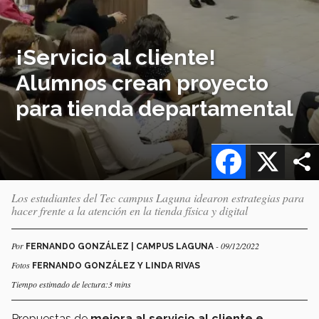
¡Servicio al cliente!
Alumnos crean proyecto
para tienda departamental
Facebook
X
Los estudiantes del Tec campus Laguna idearon estrategias para
hacer frente a la atención en la tienda física y digital
Por
- 09/12/2022
FERNANDO GONZÁLEZ | CAMPUS LAGUNA
Fotos
FERNANDO GONZÁLEZ Y LINDA RIVAS
Tiempo estimado de lectura:3 mins
Propuestas de
mejora al servicio al cliente e