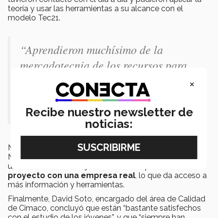
teoría y usar las herramientas a su alcance con el
modelo Tec21.
“Aprendieron muchísimo de la
mercadotecnia de los recursos para
que no se les vayan los detalles en un
×
proyecto y aprendieron muchísimo
también de diferentes tecnologías”.
Recibe nuestro newsletter de
noticias:
Noé Ávila Holguín, alumno de séptimo semestre de
Negocios Internacionales, invitó a que nadie se pierda
una concentración bajo este modelo que involucra
un
proyecto con una empresa real
, lo que da acceso a
más información y herramientas.
Finalmente, David Soto, encargado del área de Calidad
de Cimaco, concluyó que están “bastante satisfechos
con el estudio de los jóvenes”, y que “siempre han