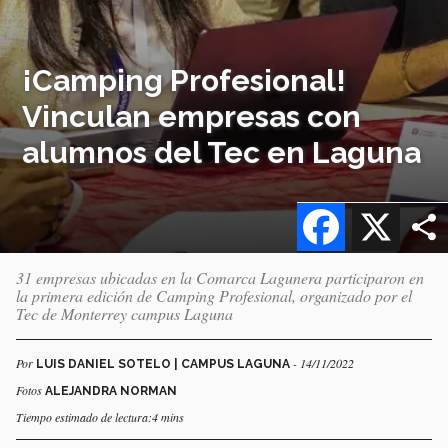
¡Camping Profesional!
Vinculan empresas con
alumnos del Tec en Laguna
Facebook
X
31 empresas ubicadas en la Comarca Lagunera participaron en
la primera edición de Camping Profesional, organizado por el
Tec de Monterrey campus Laguna
Por
- 14/11/2022
LUIS DANIEL SOTELO | CAMPUS LAGUNA
Fotos
ALEJANDRA NORMAN
Tiempo estimado de lectura:4 mins