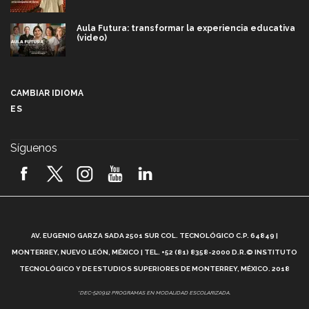
Aula Futura: transformar la experiencia educativa
(video)
Más que un festival cultural: así es la magia de
VIBRART 2026 (video)
CAMBIAR IDIOMA
ES
Javier Guzmán: investigación con impacto social
(video)
Síguenos
¡México, en el top del mundial de robótica FIRST
2026! (video)
Vida Tec: Pasión, disciplina y básquetbol, con Gael
Adame (video)
A
AV. EUGENIO GARZA SADA 2501 SUR COL. TECNOLÓGICO C.P. 64849 |
L
¿Cómo es el Modelo Educativo Tec? (video)
MONTERREY, NUEVO LEÓN, MÉXICO | TEL. +52 (81) 8358-2000 D.R.© INSTITUTO
TECNOLÓGICO Y DE ESTUDIOS SUPERIORES DE MONTERREY, MÉXICO. 2018
Vida Tec: Feminismo e Inteligencia Artificial, Paola
*DEC-520912 PROGRAMAS EN MODALIDAD ESCOLARIZADA.
Ricaurte (video)