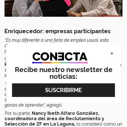
Enriquecedor: empresas participantes
“Es muy diferente a una feria de empleo usual, esta
dinámica me pareció muy padre, el acercamiento, el
poder platicas y el poder conocer”.
×
Comentó
Mariana Pérez Trejo, analista regional de
Recursos Humanos en CEMEX
, quien dijo nunca había
Recibe nuestro newsletter de
asistido a una convención como esta,
“fue muy
noticias:
enriquecedor”.
“Descubrí mucho emprendimiento, que buscan empleos
que les gustan, ganas de aprender y mucha visión de lo
que quieren, algunos ya haciendo prácticas, otros en
servicio social o experiencia estudiantil, pero muchas
ganas de aprender”,
agregó.
Por su parte,
Nancy Ibeth Alfaro González,
coordinadora del área de Reclutamiento y
Selección de ZF en La Laguna,
lo consideró como un