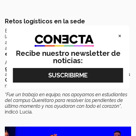
Retos logísticos en la sede
El equipo reportó algunos
retos logísticos
al llegar a
×
la sede del festival. Debido a compromisos
académicos, llegaron
un día después
del inicio de
actividades, lo cual
limitó su participación en los
Recibe nuestro newsletter de
ensayos generales.
noticias:
A pesar de las dificultades,
los estudiantes
gestionaron soluciones
por su cuenta, buscando
apoyo entre otros participantes.
Alumnos del campus
Querétaro los asistieron
en temas técnicos para su
montaje.
“Fue un trabajo en equipo, nos apoyamos en estudiantes
del campus Querétaro para resolver los pendientes de
último momento y nos ayudaron con todo el corazón"
,
indicó Lucía.