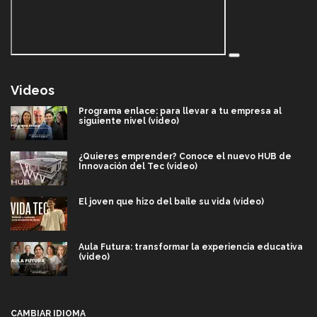
Videos
Programa enlace: para llevar a tu empresa al
siguiente nivel (video)
¿Quieres emprender? Conoce el nuevo HUB de
Innovación del Tec (video)
El joven que hizo del baile su vida (video)
Aula Futura: transformar la experiencia educativa
(video)
Más que un festival cultural: así es la magia de
VIBRART 2026 (video)
CAMBIAR IDIOMA