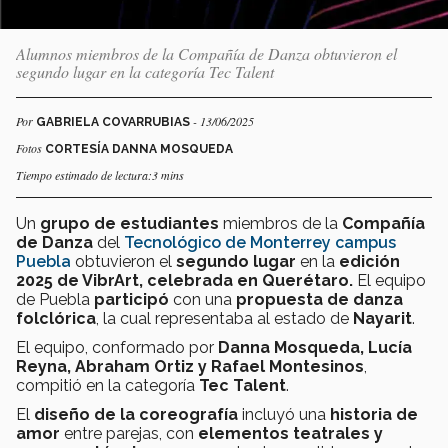
Alumnos miembros de la Compañía de Danza obtuvieron el
segundo lugar en la categoría Tec Talent
Por
- 13/06/2025
GABRIELA COVARRUBIAS
Fotos
CORTESÍA DANNA MOSQUEDA
Tiempo estimado de lectura:3 mins
Un
grupo de estudiantes
miembros de la
Compañía
de Danza
del
Tecnológico de Monterrey campus
Puebla
obtuvieron el
segundo lugar
en la
edición
2025 de VibrArt, celebrada en Querétaro.
El equipo
de Puebla
participó
con una
propuesta de danza
folclórica
, la cual representaba al estado de
Nayarit
.
El equipo, conformado por
Danna Mosqueda, Lucía
Reyna, Abraham Ortiz y Rafael Montesinos
,
compitió en la categoría
Tec Talent
.
El
diseño de la coreografía
incluyó una
historia de
amor
entre parejas, con
elementos teatrales y