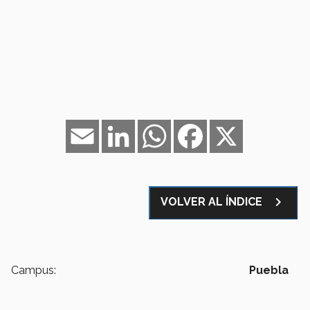
Email
LinkedIn
WhatsApp
Facebook
X
navigate_next
VOLVER AL ÍNDICE
Campus:
Puebla