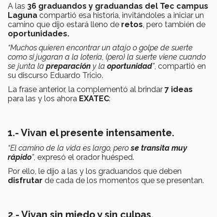
A las
36 graduandos y graduandas del Tec campus
Laguna
compartió esa historia, invitándoles a iniciar un
camino que dijo estará lleno de
retos
, pero también de
oportunidades.
“Muchos quieren encontrar un atajo o golpe de suerte
como si jugaran a la lotería, (pero) la suerte viene cuando
se junta la
preparación
y la
oportunidad
”
, compartió en
su discurso Eduardo Tricio.
La frase anterior, la complementó al brindar
7 ideas
para las y los ahora
EXATEC
:
1.- Vivan el presente intensamente.
“El camino de la vida es largo, pero
se transita muy
rápido
”
, expresó el orador huésped.
Por ello, le dijo a las y los graduandos que deben
disfrutar
de cada de los momentos que se presentan.
2.- Vivan sin miedo y sin culpas.