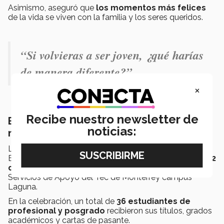
Asimismo, aseguró que
los momentos más felices
de la vida se viven con la familia y los seres queridos.
“Si volvieras a ser joven, ¿qué harías
de manera diferente?”
×
Recibe nuestro newsletter de
El Tec de Monterrey campus Laguna tiene
noticias:
nuevos EXATEC
La ceremonia de
graduación
en la que los ahora
EXATEC escucharon las ideas anteriores se celebró el
12
de diciembre de 2023
en el vestíbulo del Edificio
Servicios de Apoyo del Tec de Monterrey campus
Laguna.
En la celebración, un total de
36 estudiantes de
profesional y posgrado
recibieron sus títulos, grados
académicos y cartas de pasante.