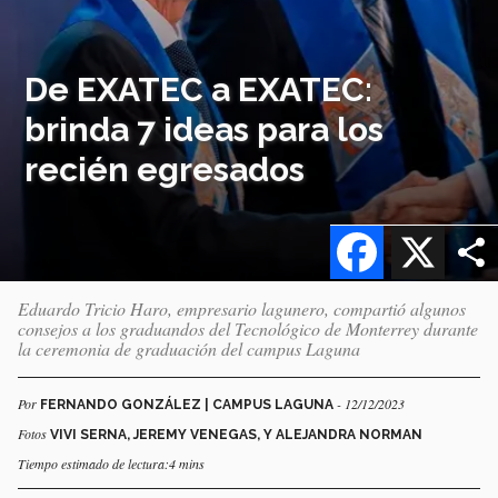
De EXATEC a EXATEC:
brinda 7 ideas para los
recién egresados
Facebook
X
Eduardo Tricio Haro, empresario lagunero, compartió algunos
consejos a los graduandos del Tecnológico de Monterrey durante
la ceremonia de graduación del campus Laguna
Por
- 12/12/2023
FERNANDO GONZÁLEZ | CAMPUS LAGUNA
Fotos
VIVI SERNA, JEREMY VENEGAS, Y ALEJANDRA NORMAN
Tiempo estimado de lectura:4 mins