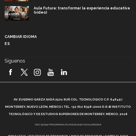
Aula Futura: transformar la experiencia educativa
(video)
Más que un festival cultural: así es la magia de
VIBRART 2026 (video)
CAMBIAR IDIOMA
ES
Javier Guzmán: investigación con impacto social
(video)
Síguenos
¡México, en el top del mundial de robótica FIRST
2026! (video)
Vida Tec: Pasión, disciplina y básquetbol, con Gael
Adame (video)
A
AV. EUGENIO GARZA SADA 2501 SUR COL. TECNOLÓGICO C.P. 64849 |
L
¿Cómo es el Modelo Educativo Tec? (video)
MONTERREY, NUEVO LEÓN, MÉXICO | TEL. +52 (81) 8358-2000 D.R.© INSTITUTO
TECNOLÓGICO Y DE ESTUDIOS SUPERIORES DE MONTERREY, MÉXICO. 2018
Vida Tec: Feminismo e Inteligencia Artificial, Paola
*DEC-520912 PROGRAMAS EN MODALIDAD ESCOLARIZADA.
Ricaurte (video)