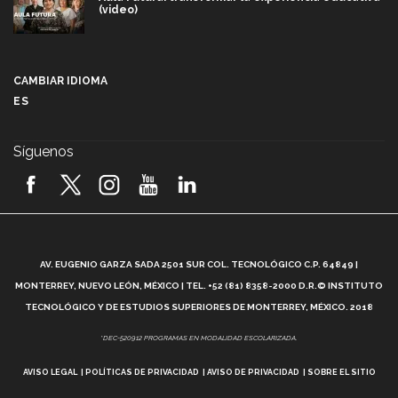
(video)
Más que un festival cultural: así es la magia de
VIBRART 2026 (video)
CAMBIAR IDIOMA
ES
Javier Guzmán: investigación con impacto social
(video)
Síguenos
¡México, en el top del mundial de robótica FIRST
2026! (video)
Vida Tec: Pasión, disciplina y básquetbol, con Gael
Adame (video)
A
AV. EUGENIO GARZA SADA 2501 SUR COL. TECNOLÓGICO C.P. 64849 |
L
¿Cómo es el Modelo Educativo Tec? (video)
MONTERREY, NUEVO LEÓN, MÉXICO | TEL. +52 (81) 8358-2000 D.R.© INSTITUTO
TECNOLÓGICO Y DE ESTUDIOS SUPERIORES DE MONTERREY, MÉXICO. 2018
Vida Tec: Feminismo e Inteligencia Artificial, Paola
*DEC-520912 PROGRAMAS EN MODALIDAD ESCOLARIZADA.
Ricaurte (video)
AVISO LEGAL
POLÍTICAS DE PRIVACIDAD
AVISO DE PRIVACIDAD
SOBRE EL SITIO