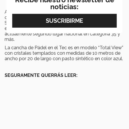
noticias:
Así como
Luis Alberto Rodríguez Gutierrez,
campéon categoría OPEN 35 y +, campéon estatal,
Saltillo 35+ y
Rodrigo Garza Gallardo,
campeón
estatal open con Luis Rodríguez 2021 y 2022 y
actualmente segundo lugar nacional en categoría 35 y
más.
La cancha de Pádel en el Tec es en modelo “Total View”
con cristales templados con medidas de 10 metros de
ancho por 20 de largo con pasto sintético en color azul.
SEGURAMENTE QUERRÁS LEER: