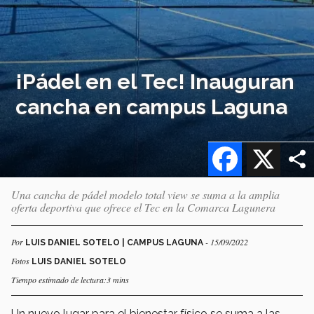
¡Pádel en el Tec! Inauguran
cancha en campus Laguna
Facebook
X
Una cancha de pádel modelo total view se suma a la amplia
oferta deportiva que ofrece el Tec en la Comarca Lagunera
Por
- 15/09/2022
LUIS DANIEL SOTELO | CAMPUS LAGUNA
Fotos
LUIS DANIEL SOTELO
Tiempo estimado de lectura:3 mins
Un nuevo lugar para el bienestar físico se suma a las