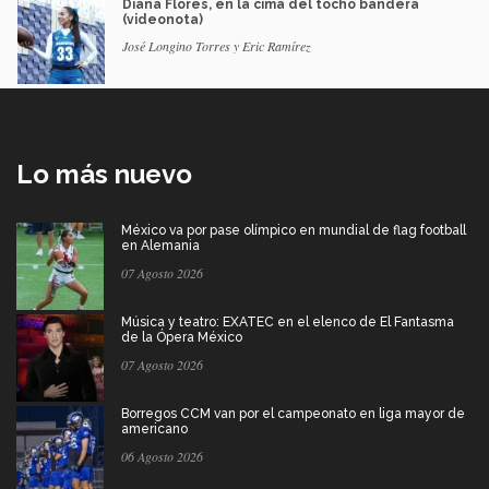
Diana Flores, en la cima del tocho bandera
(videonota)
José Longino Torres y Eric Ramírez
Lo más nuevo
México va por pase olímpico en mundial de flag football
en Alemania
07 Agosto 2026
Música y teatro: EXATEC en el elenco de El Fantasma
de la Ópera México
07 Agosto 2026
Borregos CCM van por el campeonato en liga mayor de
americano
06 Agosto 2026