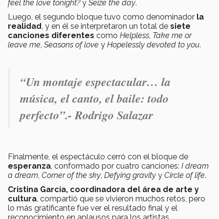
feel the love tonight?
y
Seize the day
.
Luego, el segundo bloque tuvo como denominador
la
realidad
, y en él se interpretaron un total de
siete
canciones diferentes
como
Helpless
,
Take me or
leave me
,
Seasons of love
y
Hopelessly devoted to you
.
“Un montaje espectacular… la
música, el canto, el baile: todo
perfecto”.- Rodrigo Salazar
Finalmente, el espectáculo cerró con el bloque de
esperanza
, conformado por cuatro canciones:
I dream
a dream
,
Corner of the sky
,
Defying gravity
y
Circle of life
.
Cristina García, coordinadora del área de arte y
cultura
, compartió que se vivieron muchos retos, pero
lo más gratificante fue ver el resultado final y el
reconocimiento en aplausos para los artistas.