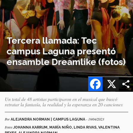
Tercera llamada: Tec
campus Laguna presentó
ensamble Dreamlike (fotos)
Facebook
X
Un total de 48 artistas participaron en el musical que buscó
retratar la fantasía, la realidad y la esperanza en 20 canciones
Por
- 19/04/2023
ALEJANDRA NORMAN | CAMPUS LAGUNA
Fotos
JOHANNA KARRUM, MARÍA NIÑO, LINDA RIVAS, VALENTINA
REYES, ALEJANDRA NORMAN