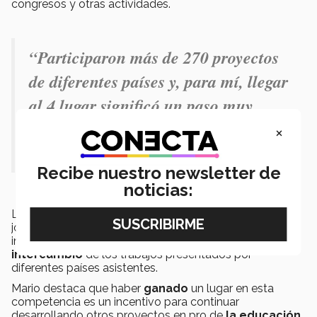
congresos y otras actividades.
“Participaron más de
270 proyectos
de diferentes países
y, para mí, llegar
al 4 lugar significó un paso muy
importante para mi prototipo de
×
Mecatrónica”.
Recibe nuestro newsletter de
noticias:
La exposición en
Brasil
promueve la participación de
jóvenes a través de proyectos científicos y técnicos de
investigación, permitiendo la
divulgación e
intercambio
de los trabajos presentados por
diferentes países asistentes.
Mario destaca que haber
ganado
un lugar en esta
competencia es un incentivo para continuar
desarrollando otros proyectos en pro de
la educación