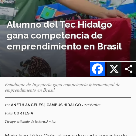
Alumno del Tec Hidalgo
gana competencia de
emprendimiento en Brasil
Facebook
X
Estudiante de Ingeniería gana competencia internacional de
emprendimiento en Brasil
Por
- 27/06/2023
ANETH ANGELES | CAMPUS HIDALGO
Fotos
CORTESÍA
Tiempo estimado de lectura:3 mins
Mario Iván Téllez Girón, alumno de cuarto semestre de