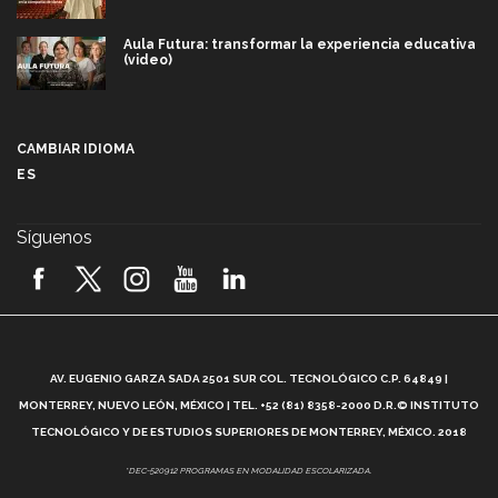
Aula Futura: transformar la experiencia educativa
(video)
Más que un festival cultural: así es la magia de
VIBRART 2026 (video)
CAMBIAR IDIOMA
ES
Javier Guzmán: investigación con impacto social
(video)
Síguenos
¡México, en el top del mundial de robótica FIRST
2026! (video)
Vida Tec: Pasión, disciplina y básquetbol, con Gael
Adame (video)
A
AV. EUGENIO GARZA SADA 2501 SUR COL. TECNOLÓGICO C.P. 64849 |
L
¿Cómo es el Modelo Educativo Tec? (video)
MONTERREY, NUEVO LEÓN, MÉXICO | TEL. +52 (81) 8358-2000 D.R.© INSTITUTO
TECNOLÓGICO Y DE ESTUDIOS SUPERIORES DE MONTERREY, MÉXICO. 2018
Vida Tec: Feminismo e Inteligencia Artificial, Paola
*DEC-520912 PROGRAMAS EN MODALIDAD ESCOLARIZADA.
Ricaurte (video)