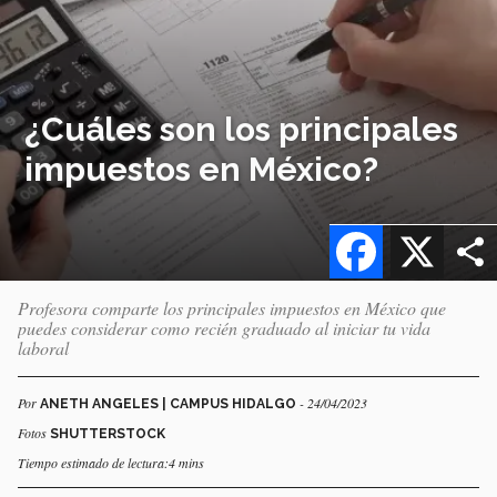
¿Cuáles son los principales
impuestos en México?
Facebook
X
Profesora comparte los principales impuestos en México que
puedes considerar como recién graduado al iniciar tu vida
laboral
Por
- 24/04/2023
ANETH ANGELES | CAMPUS HIDALGO
Fotos
SHUTTERSTOCK
Tiempo estimado de lectura:4 mins