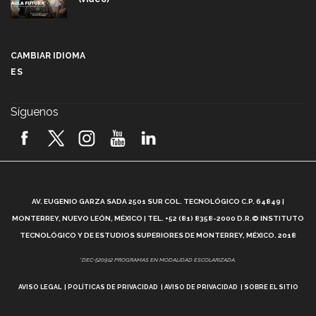
Más que un festival cultural: así es la magia de
VIBRART 2026 (video)
CAMBIAR IDIOMA
ES
Javier Guzmán: investigación con impacto social
(video)
Síguenos
¡México, en el top del mundial de robótica FIRST
2026! (video)
Vida Tec: Pasión, disciplina y básquetbol, con Gael
Adame (video)
A
AV. EUGENIO GARZA SADA 2501 SUR COL. TECNOLÓGICO C.P. 64849 |
L
¿Cómo es el Modelo Educativo Tec? (video)
MONTERREY, NUEVO LEÓN, MÉXICO | TEL. +52 (81) 8358-2000 D.R.© INSTITUTO
TECNOLÓGICO Y DE ESTUDIOS SUPERIORES DE MONTERREY, MÉXICO. 2018
Vida Tec: Feminismo e Inteligencia Artificial, Paola
*DEC-520912 PROGRAMAS EN MODALIDAD ESCOLARIZADA.
Ricaurte (video)
AVISO LEGAL
POLÍTICAS DE PRIVACIDAD
AVISO DE PRIVACIDAD
SOBRE EL SITIO