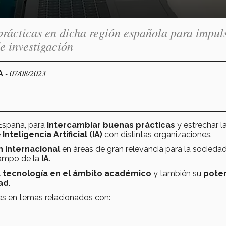
rácticas en dicha región española para impul
e investigación
- 07/08/2023
A
 España, para
intercambiar buenas prácticas
y estrechar l
e
Inteligencia Artificial (IA)
con distintas organizaciones.
 internacional
en áreas de gran relevancia para la socieda
campo de la
IA
.
a tecnología en el ámbito académico
y también su
poten
ad
.
nes en temas relacionados con: