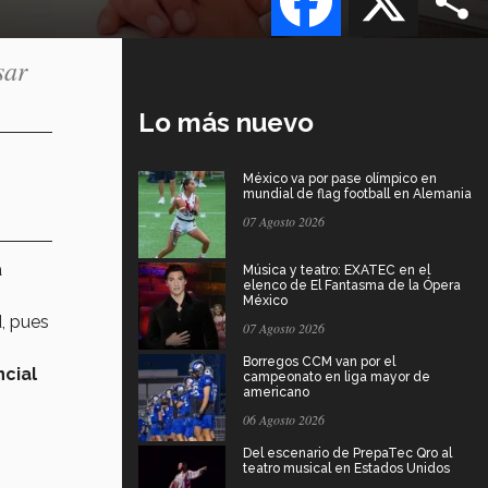
sar
Lo más nuevo
México va por pase olímpico en
mundial de flag football en Alemania
07 Agosto 2026
a
Música y teatro: EXATEC en el
elenco de El Fantasma de la Ópera
México
d, pues
07 Agosto 2026
Borregos CCM van por el
cial
campeonato en liga mayor de
americano
06 Agosto 2026
Del escenario de PrepaTec Qro al
teatro musical en Estados Unidos