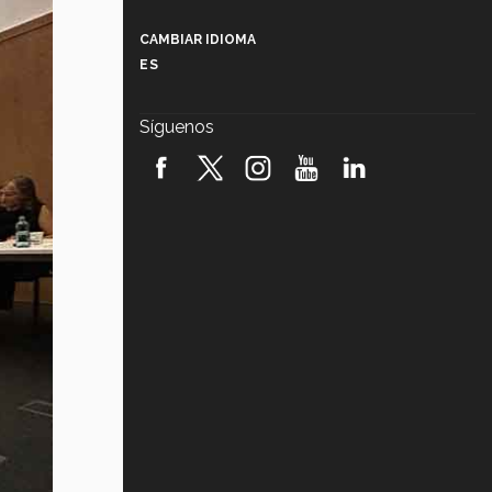
Más que un festival cultural: así es
la magia de VIBRART 2026 (video)
CAMBIAR IDIOMA
ES
Javier Guzmán: investigación con
impacto social (video)
Síguenos
¡México, en el top del mundial de
robótica FIRST 2026! (video)
Vida Tec: Pasión, disciplina y
básquetbol, con Gael Adame
(video)
¿Cómo es el Modelo Educativo
Tec? (video)
Vida Tec: Feminismo e Inteligencia
Artificial, Paola Ricaurte (video)