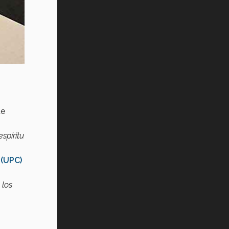
ue
spíritu
 (UPC)
 los