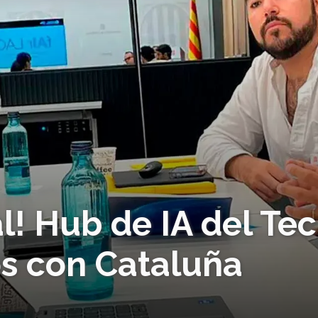
al! Hub de IA del Tec
os con Cataluña