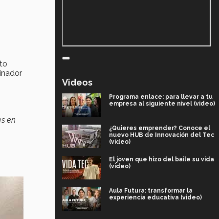
rto
dinador
Videos
Programa enlace: para llevar a tu
empresa al siguiente nivel (video)
es en
¿Quieres emprender? Conoce el
nuevo HUB de Innovación del Tec
(video)
El joven que hizo del baile su vida
(video)
Aula Futura: transformar la
experiencia educativa (video)