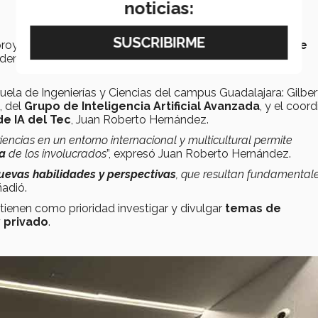
noticias:
 proyectos de
investigación con el ecosistema de IA de
r además
estancias de investigación
para estudiantes y
uela de Ingenierías y Ciencias del campus Guadalajara: Gilbe
, del
Grupo de Inteligencia Artificial Avanzada
, y el coor
e IA del Tec
, Juan Roberto Hernández.
encias en un entorno internacional y multicultural permite
ca
de los involucrados
”, expresó Juan Roberto Hernández.
nuevas habilidades
y perspectivas
, que resultan fundamental
añadió.
 tienen como prioridad investigar y divulgar
temas de
y privado
.