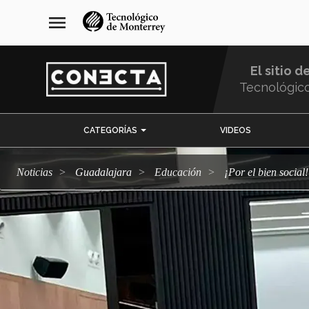
Pasar
navegación
menu
al
principal
contenido
principal
El sitio d
Tecnológic
Menu
CATEGORÍAS
VIDEOS
Comunidad
Noticias
Guadalajara
Educación
¡Por el bien soci