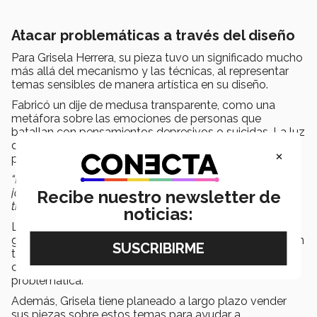
Atacar problemáticas a través del diseño
Para Grisela Herrera, su pieza tuvo un significado mucho
más allá del mecanismo y las técnicas, al representar
temas sensibles de manera artística en su diseño.
Fabricó un dije de medusa transparente, como una
metáfora sobre las emociones de personas que
batallan con pensamientos depresivos o suicidas. La luz
de la pieza representa la esperanza dentro de cada
×
persona.
“La verdad no me la creía que tan sólo empecé con la
joyería este año y ahora iré a Milán a presentar mi
Recibe nuestro newsletter de
trabajo”,
contó Grisela sobre su partida a Milán.
noticias:
Lo más importante para Grisela fue eliminar el tabú y
generar conversación sobre el tema. Espera convertir un
tema sensible en algo que se pueda mostrar y portar
con orgullo como parte del camino para atacar esa
problemática.
Además, Grisela tiene planeado a largo plazo vender
sus piezas sobre estos temas para ayudar a