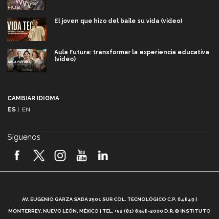
El joven que hizo del baile su vida (video)
Aula Futura: transformar la experiencia educativa
(video)
Más que un festival cultural: así es la magia de
VIBRART 2026 (video)
CAMBIAR IDIOMA
ES
|
EN
Javier Guzmán: investigación con impacto social
(video)
Síguenos
¡México, en el top del mundial de robótica FIRST
2026! (video)
Vida Tec: Pasión, disciplina y básquetbol, con Gael
Adame (video)
A
AV. EUGENIO GARZA SADA 2501 SUR COL. TECNOLÓGICO C.P. 64849 |
L
¿Cómo es el Modelo Educativo Tec? (video)
MONTERREY, NUEVO LEÓN, MÉXICO | TEL. +52 (81) 8358-2000 D.R.© INSTITUTO