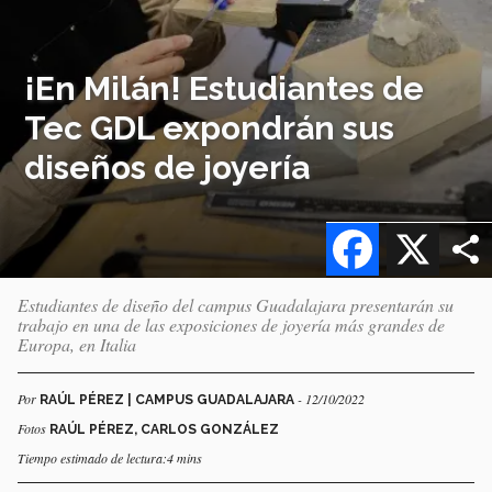
¡En Milán! Estudiantes de
Tec GDL expondrán sus
diseños de joyería
Facebook
X
Estudiantes de diseño del campus Guadalajara presentarán su
trabajo en una de las exposiciones de joyería más grandes de
Europa, en Italia
Por
- 12/10/2022
RAÚL PÉREZ | CAMPUS GUADALAJARA
Fotos
RAÚL PÉREZ, CARLOS GONZÁLEZ
Tiempo estimado de lectura:4 mins