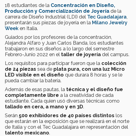
18 estudiantes de la
Concentración e
n Diseño,
Producción y Comercialización de Joyería
de la
carrera de Diseño Industrial (LDI) del
Tec Guadalajara
,
presentarán sus piezas de joyería en la
Milano Jewelry
Week
en Italia.
Guiados por los profesores de la concentración,
Alejandra Alfaro y Juan Carlos Banda, los estudiantes
trabajaron en sus diseños a lo largo del semestre
Febrero-Junio 2022 en el
taller de joyería
del campus.
Los requisitos para participar fueron que la
colección
de 24 piezas
sea de
plata pura, con una luz Micro
LED visible en el diseño
que durara 8 horas y se le
pueda cambiar la batería.
Además de esas pautas, la
técnica y el diseño fue
completamente libre
a la creatividad de cada
estudiante. Cada quien usó diversas técnicas como
tallado en cera, a mano y en 3D
.
Serán
500 exhibidores de
40 países distintos
los
que estarán en la exposición que se realizará en el norte
de Italia y con el Tec Guadalajara en representación del
talento mexicano
.