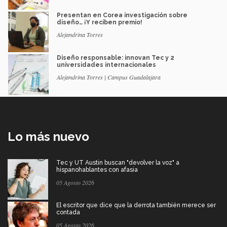
Presentan en Corea investigación sobre
diseño… ¡Y reciben premio!
Alejandrina Torres
Diseño responsable: innovan Tec y 2
universidades internacionales
Alejandrina Torres | Campus Guadalajara
Lo más nuevo
Tec y UT Austin buscan "devolver la voz" a
hispanohablantes con afasia
05 Agosto 2026
El escritor que dice que la derrota también merece ser
contada
05 Agosto 2026