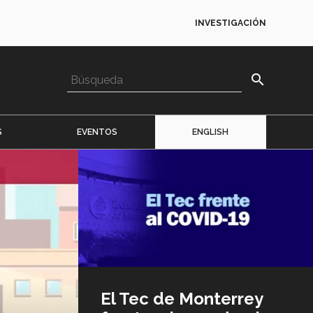
INVESTIGACIÓN
search
S
EVENTOS
ENGLISH
Imagen
o
logo
El Tec de Monterrey