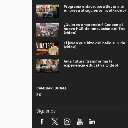
Programa enlace: para llevar a tu
empresa al siguiente nivel (video)
¿Quieres emprender? Conoce el
nuevo HUB de Innovación del Tec
(video)
El joven que hizo del baile su vida
(video)
Aula Futura: transformar la
experiencia educativa (video)
Más que un festival cultural: así es
la magia de VIBRART 2026 (video)
CAMBIAR IDIOMA
ES
Javier Guzmán: investigación con
impacto social (video)
Síguenos
¡México, en el top del mundial de
robótica FIRST 2026! (video)