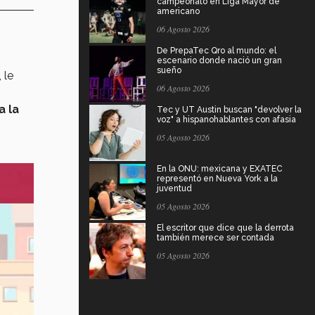
campeonato en Liga Mayor de
americano
06 Agosto 2026
De PrepaTec Qro al mundo: el
escenario donde nació un gran
sueño
, le
06 Agosto 2026
 la
Tec y UT Austin buscan "devolver la
voz" a hispanohablantes con afasia
05 Agosto 2026
En la ONU: mexicana y EXATEC
representó en Nueva York a la
juventud
05 Agosto 2026
El escritor que dice que la derrota
también merece ser contada
05 Agosto 2026