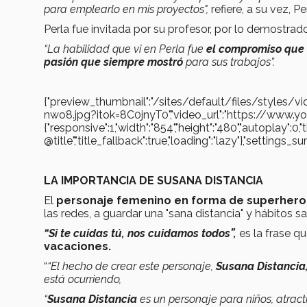
para emplearlo en mis proyectos",
refiere, a su vez, Pe
Perla fue invitada por su profesor, por lo demostrad
“La habilidad que vi en Perla fue
el compromiso que 
pasión que siempre mostró
para sus trabajos”.
{"preview_thumbnail":"/sites/default/files/styl
nwo8.jpg?itok=8C0jnyT0","video_url":"https://www.
{"responsive":1,"width":"854","height":"480","autoplay":0,
@title","title_fallback":true,"loading":"lazy"},"settin
LA IMPORTANCIA DE SUSANA DISTANCIA
El
personaje femenino en forma de superheroí
las redes, a guardar una "sana distancia" y hábitos 
“Si te cuidas tú, nos cuidamos todos”,
es la frase qu
vacaciones.
“
“El hecho de crear este personaje,
Susana Distancia
está ocurriendo,
“
Susana Distancia
es un personaje para niños, atracti