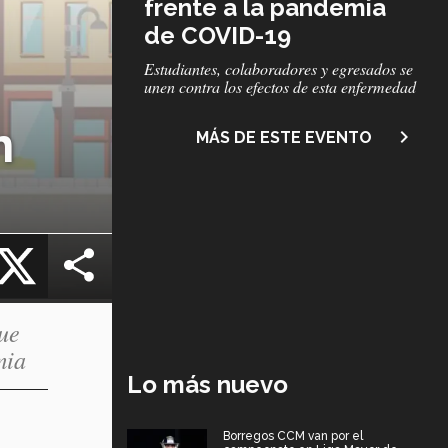
frente a la pandemia
de COVID-19
Subtítulo
Estudiantes, colaboradores y egresados se
unen contra los efectos de esta enfermedad
n
navigate_next
MÁS DE ESTE EVENTO
cebook
X
que
mia
Lo más nuevo
Borregos CCM van por el