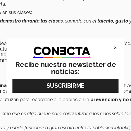
rla.
o en sus clases:
demostró durante las clases,
sumado con el
talento, gusto 
es/video_embed_wysiwyg_preview/public/video_thumbnails/c
×
youtube.com/watch?v=cqJfQXVnwo8","settings":
"title_format":"@provider |
gs_summary":["Embedded Video (Adaptable)."]}
Recibe nuestro newsletter de
noticias:
na, ideado por el Gobierno de México,
concientiza, a tr
sanos de cuidado para no contagiar ni contagiarnos del corona
e utilizan para recordarle a la población la
prevención y no
,
creo que es algo bueno para concientizar a los niños sobre lo
vo y puede funcionar a gran escala entre la población infantil”,