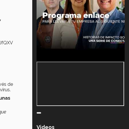
y
qJfQXV
avés de
virus.
 unas
 que
Videos