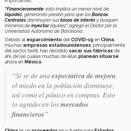
importantes.
“Financieramente
, esto implica un menor nivel de
liquidez
, generando presión para que los
Bancos
Centrales
disminuyan sus
tasas de interés
y busquen
maneras de
inyectar
liquidez”, agregó el Doctor por la
Universidad Autónoma de Barcelona.
Debido al
esparcimiento
del
COVID-19
en
China
,
muchas
empresas
estadounidenses
, principalmente
del sector textil, han decidido
sacar sus fábricas
de
ahí, de las cuales muchas de ellas
planean
situarse
ahora en
México
.
“Si se da una
expectativa de mejora
,
el miedo en la población disminuye,
así como el pánico en compras. Esto
lo agradecen los
mercados
financieros
”
China
es un
proveedor
muy fuerte para
Estados