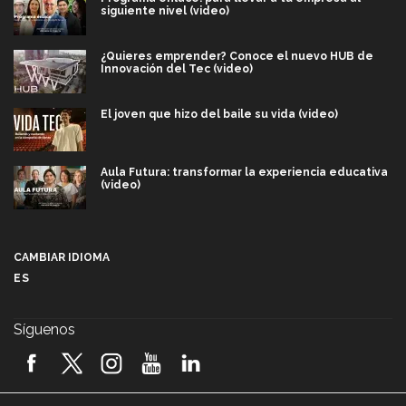
siguiente nivel (video)
¿Quieres emprender? Conoce el nuevo HUB de
Innovación del Tec (video)
El joven que hizo del baile su vida (video)
Aula Futura: transformar la experiencia educativa
(video)
Más que un festival cultural: así es la magia de
VIBRART 2026 (video)
CAMBIAR IDIOMA
ES
Javier Guzmán: investigación con impacto social
(video)
Síguenos
¡México, en el top del mundial de robótica FIRST
2026! (video)
Vida Tec: Pasión, disciplina y básquetbol, con Gael