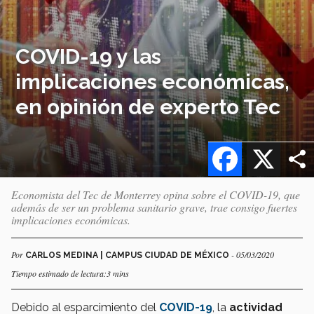
COVID-19 y las
implicaciones económicas,
en opinión de experto Tec
Facebook
X
Economista del Tec de Monterrey opina sobre el COVID-19, que
además de ser un problema sanitario grave, trae consigo fuertes
implicaciones económicas.
Por
- 05/03/2020
CARLOS MEDINA | CAMPUS CIUDAD DE MÉXICO
Tiempo estimado de lectura:3 mins
Debido al esparcimiento del
COVID-19
, la
actividad