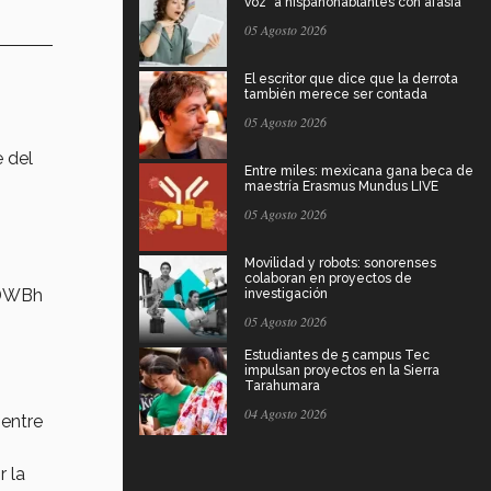
voz" a hispanohablantes con afasia
05 Agosto 2026
El escritor que dice que la derrota
también merece ser contada
05 Agosto 2026
e del
Entre miles: mexicana gana beca de
maestría Erasmus Mundus LIVE
05 Agosto 2026
Movilidad y robots: sonorenses
colaboran en proyectos de
6DWBh
investigación
05 Agosto 2026
Estudiantes de 5 campus Tec
impulsan proyectos en la Sierra
Tarahumara
04 Agosto 2026
 entre
 la