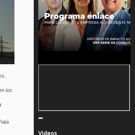
os,
en las
s
ñala
Videos