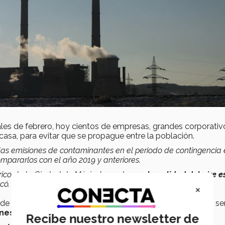
inales de febrero, hoy cientos de empresas, grandes corporativ
casa, para evitar que se propague entre la población.
 las emisiones de contaminantes en el periodo de contingencia 
pararlos con el año 2019 y anteriores.
ico de la Ciudad de México) reporta que
la calidad del aire e
có.
×
 de
Covid-19
para el medioambiente en el país, la doctora se
ones de gases
que contribuyen al cambio climático.
Recibe nuestro newsletter de