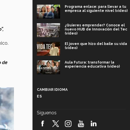
Programa enlace: para llevar a tu
empresa al siguiente nivel (video)
¿Quieres emprender? Conoce el
”,
nuevo HUB de Innovación del Tec
(video)
ico.
El joven que hizo del baile su vida
(video)
o de
Aula Futura: transformar la
experiencia educativa (video)
Más que un festival cultural: así es
la magia de VIBRART 2026 (video)
CAMBIAR IDIOMA
ES
Javier Guzmán: investigación con
impacto social (video)
Síguenos
¡México, en el top del mundial de
robótica FIRST 2026! (video)