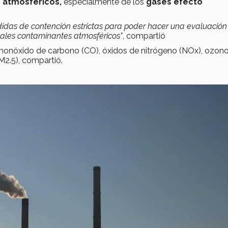
 atmosféricos,
especialmente de los
gases efecto
das de contención estrictas para poder hacer una evaluación 
ipales contaminantes atmosféricos"
, compartió
 monóxido de carbono (CO), óxidos de nitrógeno (NOx), ozon
M2.5), compartió.