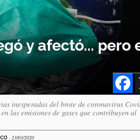
egó y afectó... pero 
Fa
ias inesperadas del brote de coronavirus Covi
 en las emisiones de gases que contribuyen al
- 23/03/2020
ICO