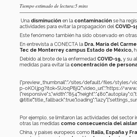
Tiempo estimado de lectura:5 mins
Una
disminución
en la
contaminación
se ha regi
actividades para evitar la propagación del
COVID-1
Este fenómeno también ha sido observado en otras 
En entrevista a CONECTA la
Dra. María del Carm
Tec de Monterrey campus Estado de México,
h
Debido al brote de la enfermedad
COVID-19,
y su a
medidas para evitar la
concentración de persona
{"preview_thumbnail":"/sites/default/files/styl
p-oKOI.jpg?itok=SUoqP8jQ","video_url":"https://w
{"responsive":1,"width":"854","height":"480","autoplay":0,
@title","title_fallback":true,"loading":"lazy"},"settin
Por ejemplo, se limitaron las actividades del sector i
otras las medidas
como consecuencia del aisla
China, y países europeos como
Italia, España y Fr