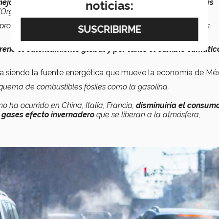
 mejorar en ciudades que muchas veces rebasan los niveles
noticias:
Organización Mundial de la Salud)",
indicó.
pronostica que podría revertirse una vez que se reactiven las
ene el calentamiento global y por tanto el cambio climático
úa siendo la fuente energética que mueve la economía de Méx
 quema de combustibles fósiles como la gasolina.
mo ha ocurrido en China, Italia, Francia,
disminuiría el consum
 gases efecto invernadero
que se liberan a la atmósfera,