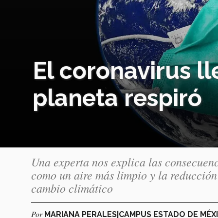
El coronavirus ll
planeta respiró
Una experta nos explica las consecuenc
como un aire más limpio y la reducción
cambio climático
Por
MARIANA PERALES|CAMPUS ESTADO DE MÉX