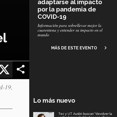
adaptarse al impacto
por la pandemia de
COVID-19
Subtítulo
Información para sobrellevar mejor la
cuarentena y entender su impacto en el
el
mundo
navigate_next
MÁS DE ESTE EVENTO
cebook
X
d-19,
Lo más nuevo
Tec y UT Austin buscan "devolver la