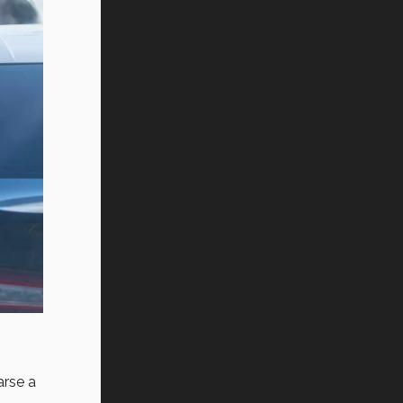
Vida Tec: Pasión, disciplina y
básquetbol, con Gael Adame
(video)
¿Cómo es el Modelo Educativo
Tec? (video)
Vida Tec: Feminismo e Inteligencia
Artificial, Paola Ricaurte (video)
arse a