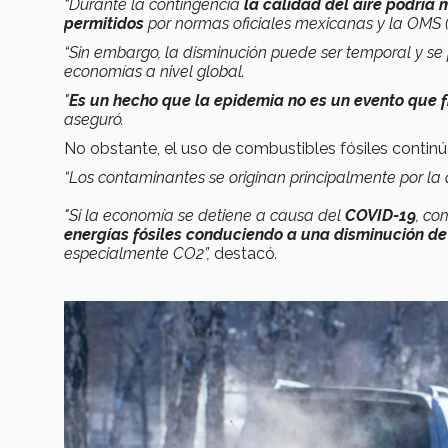
“Durante la contingencia
la calidad del aire podría
permitidos
por normas oficiales mexicanas y la OMS (
“Sin embargo, la disminución puede ser temporal y se 
economías a nivel global.
"
Es un hecho que la epidemia no es un evento que fr
aseguró.
No obstante, el uso de combustibles fósiles contin
“Los contaminantes se originan principalmente por la
"Si la economía se detiene a causa del
COVID-19
, co
energías fósiles conduciendo a una disminución de
especialmente CO2”,
destacó
.