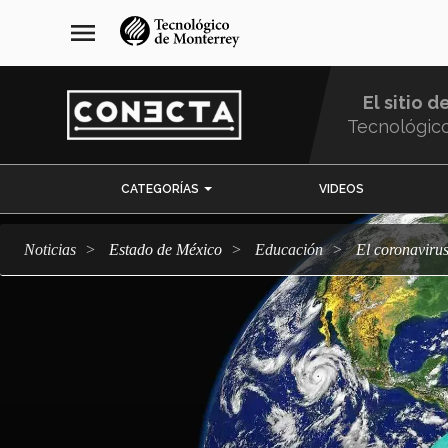
Pasar
navegación
menu
al
principal
contenido
principal
El sitio d
Tecnológic
Menu
CATEGORÍAS
VIDEOS
Comunidad
Noticias
Estado de México
Educación
El coronaviru