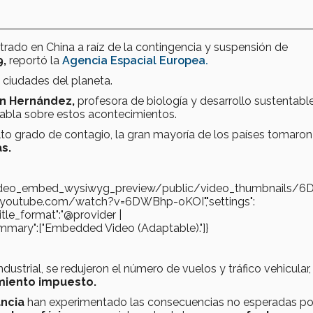
strado en China a raíz de la contingencia y suspensión de
9,
reportó la
Agencia Espacial Europea.
ciudades del planeta.
en Hernández,
profesora de biología y desarrollo sustentabl
abla sobre estos acontecimientos.
lto grado de contagio, la gran mayoría de los países tomaron
s.
es/video_embed_wysiwyg_preview/public/video_thumbnails/
ww.youtube.com/watch?v=6DWBhp-oKOI","settings":
"title_format":"@provider |
gs_summary":["Embedded Video (Adaptable)."]}
ndustrial, se redujeron el número de vuelos y tráfico vehicular,
miento impuesto.
ancia
han experimentado las consecuencias no esperadas por