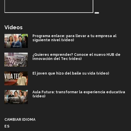
Videos
Programa enlace: para llevar a tu empresa al
siguiente nivel (video)
¿Quieres emprender? Conoce el nuevo HUB de
Innovación del Tec (video)
El joven que hizo del baile su vida (video)
Aula Futura: transformar la experiencia educativa
(video)
Más que un festival cultural: así es la magia de
VIBRART 2026 (video)
CAMBIAR IDIOMA
ES
Javier Guzmán: investigación con impacto social