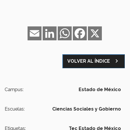
Email
LinkedIn
WhatsApp
Facebook
X
navigate_next
VOLVER AL ÍNDICE
Campus:
Estado de México
Escuelas:
Ciencias Sociales y Gobierno
Etiquetas:
Tec Estado de México