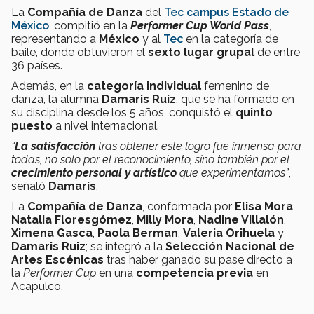
La
Compañía de Danza
del
Tec campus Estado de
México
, compitió en la
Performer Cup World Pass
,
representando a
México
y al
Tec
en la categoría de
baile, donde obtuvieron el
sexto lugar grupal
de entre
36 países.
Además, en la
categoría
individual
femenino de
danza, la alumna
Damaris Ruiz
, que se ha formado en
su disciplina desde los 5 años, conquistó el
quinto
puesto
a nivel internacional.
“
La satisfacción
tras obtener este logro fue inmensa para
todas, no solo por el reconocimiento, sino también por el
crecimiento personal y artístico
que experimentamos”
,
señaló
Damaris
.
La
Compañía de Danza
, conformada por
Elisa Mora
,
Natalia Floresgómez
,
Milly Mora
,
Nadine Villalón
,
Ximena Gasca
,
Paola Berman
,
Valeria Orihuela
y
Damaris Ruiz
; se integró a la
Selección Nacional de
Artes Escénicas
tras haber ganado su pase directo a
la
Performer Cup
en una
competencia previa
en
Acapulco.