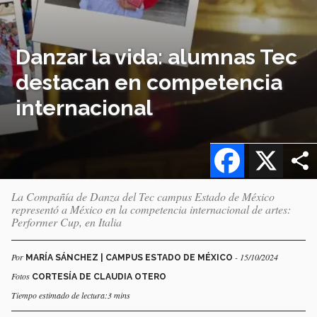
Danzar la vida: alumnas Tec
destacan en competencia
internacional
Facebook
X
La Compañía de Danza del Tec campus Estado de México
representó a México en la competencia internacional de artes:
Performer Cup, en Italia
Por
- 15/10/2024
MARÍA SÁNCHEZ | CAMPUS ESTADO DE MÉXICO
Fotos
CORTESÍA DE CLAUDIA OTERO
Tiempo estimado de lectura:3 mins