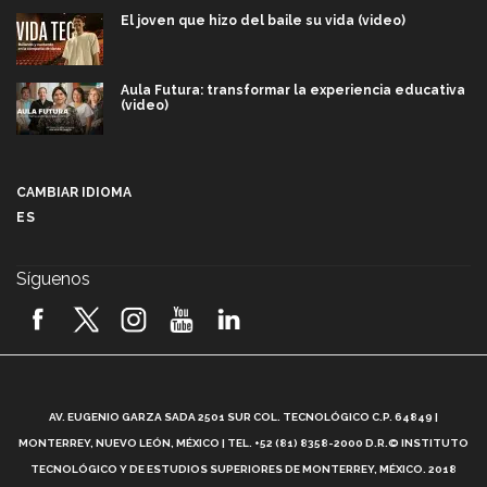
El joven que hizo del baile su vida (video)
Aula Futura: transformar la experiencia educativa
(video)
Más que un festival cultural: así es la magia de
VIBRART 2026 (video)
CAMBIAR IDIOMA
ES
Javier Guzmán: investigación con impacto social
(video)
Síguenos
¡México, en el top del mundial de robótica FIRST
2026! (video)
Vida Tec: Pasión, disciplina y básquetbol, con Gael
Adame (video)
A
AV. EUGENIO GARZA SADA 2501 SUR COL. TECNOLÓGICO C.P. 64849 |
L
¿Cómo es el Modelo Educativo Tec? (video)
MONTERREY, NUEVO LEÓN, MÉXICO | TEL. +52 (81) 8358-2000 D.R.© INSTITUTO
TECNOLÓGICO Y DE ESTUDIOS SUPERIORES DE MONTERREY, MÉXICO. 2018