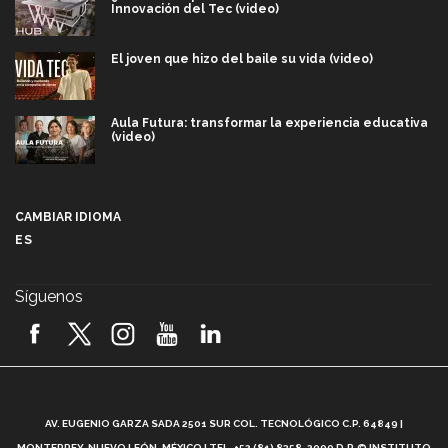
Innovación del Tec (video)
El joven que hizo del baile su vida (video)
Aula Futura: transformar la experiencia educativa
(video)
Más que un festival cultural: así es la magia de
VIBRART 2026 (video)
CAMBIAR IDIOMA
ES
Javier Guzmán: investigación con impacto social
(video)
Síguenos
¡México, en el top del mundial de robótica FIRST
2026! (video)
Vida Tec: Pasión, disciplina y básquetbol, con Gael
Adame (video)
A
AV. EUGENIO GARZA SADA 2501 SUR COL. TECNOLÓGICO C.P. 64849 |
L
¿Cómo es el Modelo Educativo Tec? (video)
MONTERREY, NUEVO LEÓN, MÉXICO | TEL. +52 (81) 8358-2000 D.R.© INSTITUTO