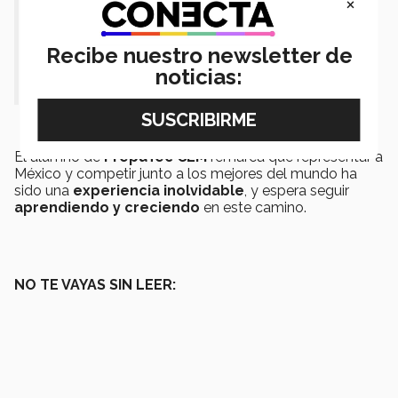
×
“Confía en tu potencial. Todo es
posible si te esfuerzas por lo que te
Recibe nuestro newsletter de
noticias:
apasiona”.
El alumno de
PrepaTec CEM
remarca que representar a
México y competir junto a los mejores del mundo ha
sido una
experiencia inolvidable
, y espera seguir
aprendiendo y creciendo
en este camino.
NO TE VAYAS SIN LEER: