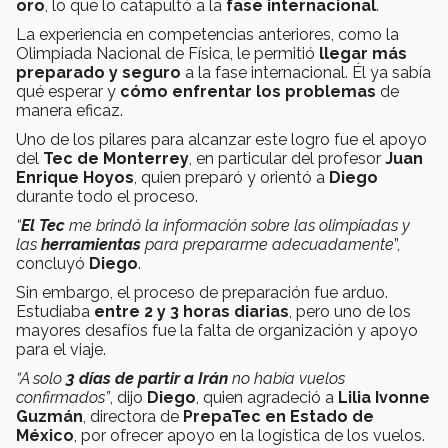
oro
, lo que lo catapultó a la
fase internacional
.
La experiencia en competencias anteriores, como la
Olimpiada Nacional de Física, le permitió
llegar más
preparado y seguro
a la fase internacional. Él ya sabía
qué esperar y
cómo enfrentar los problemas
de
manera eficaz.
Uno de los pilares para alcanzar este logro fue el apoyo
del
Tec de Monterrey
, en particular del profesor
Juan
Enrique Hoyos
, quien preparó y orientó a
Diego
durante todo el proceso.
“
El Tec
me brindó la información sobre las olimpiadas y
las
herramientas
para prepararme adecuadamente
”,
concluyó
Diego
.
Sin embargo, el proceso de preparación fue arduo.
Estudiaba
entre 2 y 3 horas diarias
, pero uno de los
mayores desafíos fue la falta de organización y apoyo
para el viaje.
“A solo
3 días de partir a Irán
no había vuelos
confirmados”
, dijo
Diego
, quien agradeció a
Lilia Ivonne
Guzmán
, directora de
PrepaTec en Estado de
México
, por ofrecer apoyo en la logística de los vuelos.