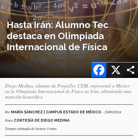
Hasta Irán: Alumno Tec
destaca en Olimpiada
Internacional de Física
Facebook
X
Diego Medina, alumno de PrepaTec CEM, representó a México
en la Olimpiada Internacional de Física en Irán, obteniendo una
mención honorífica
Por
- 20/09/2024
MARÍA SÁNCHEZ | CAMPUS ESTADO DE MÉXICO
Fotos
CORTESÍA DE DIEGO MEDINA
Tiempo estimado de lectura:3 mins