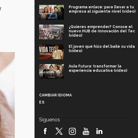
a
Programa enlace: para llevar a tu
empresa al siguiente nivel (video)
¿Quieres emprender? Conoce el
nuevo HUB de Innovación del Tec
(video)
El joven que hizo del baile su vida
(video)
Aula Futura: transformar la
experiencia educativa (video)
Más que un festival cultural: así es
la magia de VIBRART 2026 (video)
CAMBIAR IDIOMA
ES
Javier Guzmán: investigación con
impacto social (video)
Síguenos
¡México, en el top del mundial de
robótica FIRST 2026! (video)