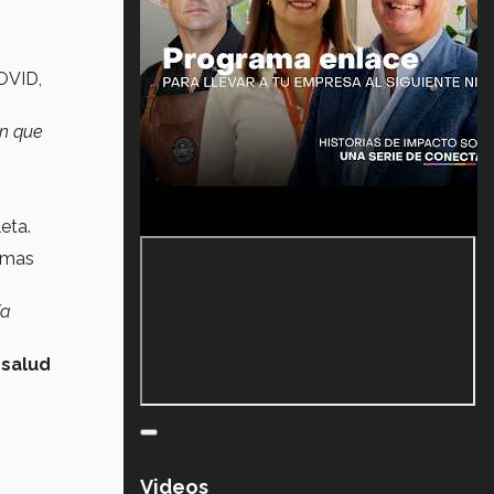
OVID,
n que
eta.
ismas
ía
 salud
Videos