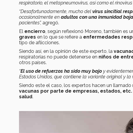
respiratorio, el metapneumovirus, así como el rinoviru
“Desafortunadamente, mucho del
virus sincitial resp
ocasionalmente en
adultos con una inmunidad baj
pacientes”,
agregó.
El
encierro
, según reflexionó Moreno, también es u
graves
en lo que se refiere a
enfermedades respi
tipo de aflicciones.
Siendo así, en la opinión de este experto, la
v
acuna
respiratorias no puede detenerse en
niños de entre
otros países.
“
El uso de refuerzos ha sido muy bajo
y evidentemen
Estados Unidos, que contiene la variante original y la
Siendo este el caso, los expertos hacen un llamado
vacunas por parte de empresas, estados, etc. 
salud
.