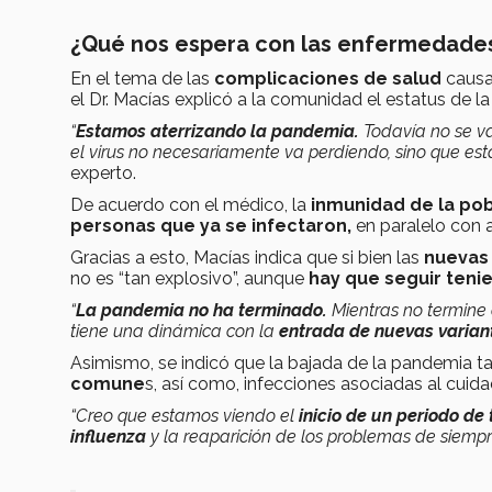
¿Qué nos espera con las enfermedades
En el tema de las
complicaciones de salud
causa
el Dr. Macías explicó a la comunidad el estatus de la
“
Estamos aterrizando la pandemia.
Todavía no se va
el virus no necesariamente va perdiendo, sino que e
experto.
De acuerdo con el médico, la
inmunidad de la pob
personas que ya se infectaron,
en paralelo con 
Gracias a esto, Macías indica que si bien las
nuevas 
no es “tan explosivo”, aunque
hay que seguir ten
“
La pandemia no ha terminado.
Mientras no termine 
tiene una dinámica con la
entrada de nuevas varian
Asimismo, se indicó que la bajada de la pandemia ta
comune
s, así como, infecciones asociadas al cuida
“Creo que estamos viendo el
inicio de un periodo de 
influenza
y la reaparición de los problemas de siemp