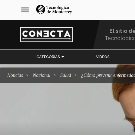
Pasar
navegación
menu
al
principal
contenido
principal
El sitio d
Tecnológic
Menu
CATEGORÍAS
VIDEOS
Comunidad
Noticias
Nacional
salud
¿Cómo prevenir enfermed