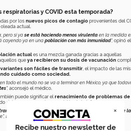
 respiratorias y COVID esta temporada?
das por los
nuevos picos de contagio
provenientes del C
 oleada actual.
, pero sí ya
se está haciendo menos virulenta
en la medida e
stá cayendo ya en una
población con más inmunidad
”,
opinó el
lación actual
es una mezcla ganada gracias a aquellas
aquellos que
ya recibieron su dosis de vacunación
compl
variantes son fáciles de transmitir
, el impacto de las m
iendo cuidado como sociedad.
en todo el mundo no se va a terminar en México, ya que todav
tes
”,
aconsejó el médico.
mbién puede significar el
renacimiento de problemas de
do del cuerpo como la reaparición de la influenza.
×
transición,
que se está caracterizando por la
circulación de la
re
”,
añadió Macías.
Recibe nuestro newsletter de