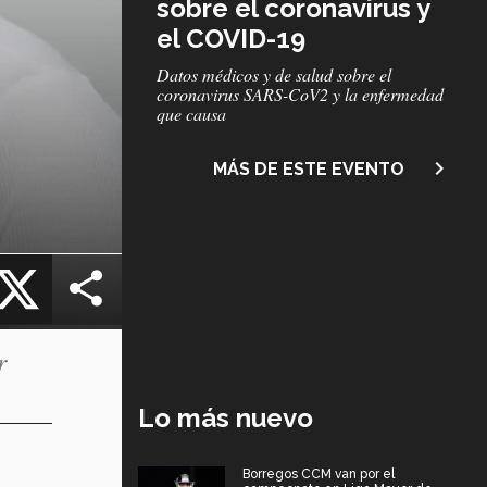
sobre el coronavirus y
el COVID-19
Subtítulo
Datos médicos y de salud sobre el
coronavirus SARS-CoV2 y la enfermedad
que causa
navigate_next
MÁS DE ESTE EVENTO
cebook
X
r
Lo más nuevo
Borregos CCM van por el