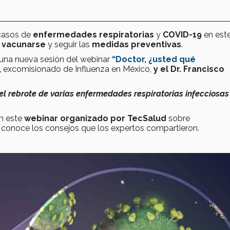
casos de
enfermedades respiratorias
y
COVID-19
en est
n
vacunarse
y seguir las
medidas preventivas
.
ió una nueva sesión del webinar
“Doctor, ¿usted qué
,
excomisionado de Influenza en México,
y el Dr. Francisco
l rebrote de varias enfermedades respiratorias infecciosas
n este
webinar organizado por TecSalud
sobre
 conoce los consejos que los expertos compartieron.