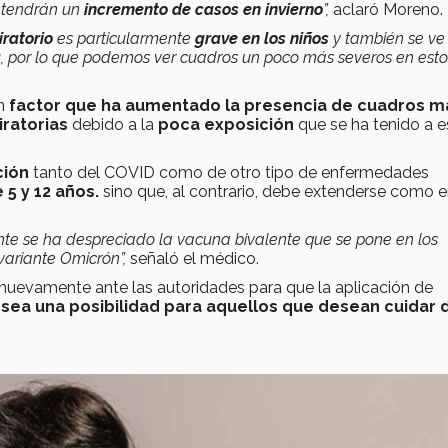
s tendrán un
incremento de casos en invierno
”,
aclaró Moreno.
iratorio
es particularmente
grave en los niños
y también se ve
a
, por lo que podemos ver cuadros un poco más severos en esto
n
factor que ha aumentado la presencia de cuadros m
ratorias
debido a la
poca exposición
que se ha tenido a e
ción
tanto del COVID como de otro tipo de enfermedades
 5 y 12 años.
sino que, al contrario, debe extenderse como 
te se ha despreciado la vacuna bivalente que se pone en los
 variante Omicrón”,
señaló el médico.
 nuevamente ante las autoridades para que la aplicación de
sea una posibilidad para aquellos que desean cuidar 