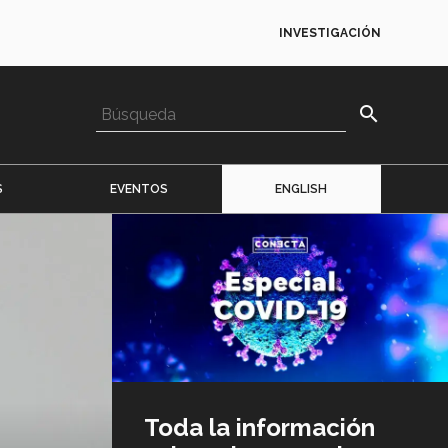
INVESTIGACIÓN
search
S
EVENTOS
ENGLISH
Imagen
o
logo
Toda la información