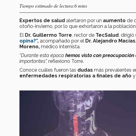
Tiempo estimado de lectura:6 mins
Expertos de salud
alertaron por un
aumento
de 
otoño-invierno, por lo que exhortaron a la població
El
Dr. Guillermo Torre
, rector de
TecSalud
, dirig
opina?”
,
acompañado por el
Dr. Alejandro Macías
Moreno,
médico internista.
“Durante esta época
hemos visto con preocupación e
importantes”,
reflexionó Torre.
Conoce cuáles fueron las
dudas
más prevalentes e
enfermedades respiratorias a finales de año
y