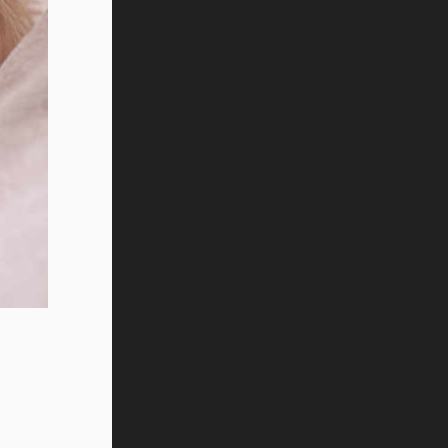
Vida Tec: Pasión, disciplina y
básquetbol, con Gael Adame
(video)
¿Cómo es el Modelo Educativo
Tec? (video)
Vida Tec: Feminismo e Inteligencia
Artificial, Paola Ricaurte (video)