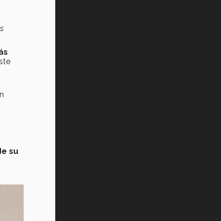
s
ás
ste
en
de su