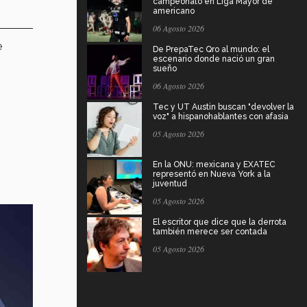
campeonato en Liga Mayor de
americano
06 Agosto 2026
e
De PrepaTec Qro al mundo: el
escenario donde nació un gran
sueño
06 Agosto 2026
Tec y UT Austin buscan "devolver la
voz" a hispanohablantes con afasia
05 Agosto 2026
En la ONU: mexicana y EXATEC
representó en Nueva York a la
juventud
05 Agosto 2026
El escritor que dice que la derrota
también merece ser contada
05 Agosto 2026