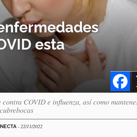
 enfermedades
COVID esta
Fa
e contra COVID e influenza, así como mantene
 cubrebocas
- 22/11/2022
ONECTA