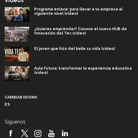
Videos
Programa enlace: para llevar a tu empresa al
siguiente nivel (video)
¿Quieres emprender? Conoce el nuevo HUB de
Innovación del Tec (video)
El joven que hizo del baile su vida (video)
Aula Futura: transformar la experiencia educativa
(video)
Más que un festival cultural: así es la magia de
VIBRART 2026 (video)
CAMBIAR IDIOMA
ES
Javier Guzmán: investigación con impacto social
(video)
Síguenos
¡México, en el top del mundial de robótica FIRST
2026! (video)