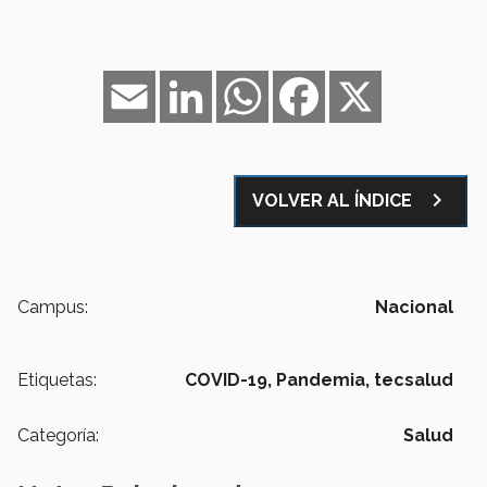
Email
LinkedIn
WhatsApp
Facebook
X
navigate_next
VOLVER AL ÍNDICE
Campus:
Nacional
Etiquetas:
COVID-19,
Pandemia,
tecsalud
Categoría:
Salud