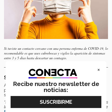
Si tuviste un contacto cercano con una persona enferma de COVID-19, lo
recomendable es que uses cubrebocas y vigiles la aparición de síntomas
entre 3 y 5 días hasta descartar un contagio.
×
Síntomas perduran entre 3 y 5 días
Recibe nuestro newsletter de
Actualmente, los síntomas que presenta la COVID-19
noticias:
pueden durar entre 3 y 5 días después de su aparición,
señaló el especialista.
“Habitualmente el cuadro dura de tres a cinco días, eso es
lo más frecuente; algunos pacientes pueden tener algo de
tos o disfonía
después de la fase aguda, pero lo común