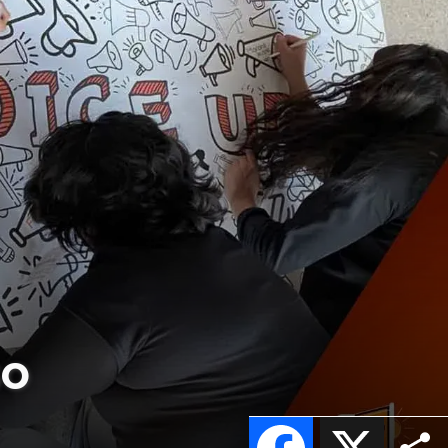
so
Facebook
X