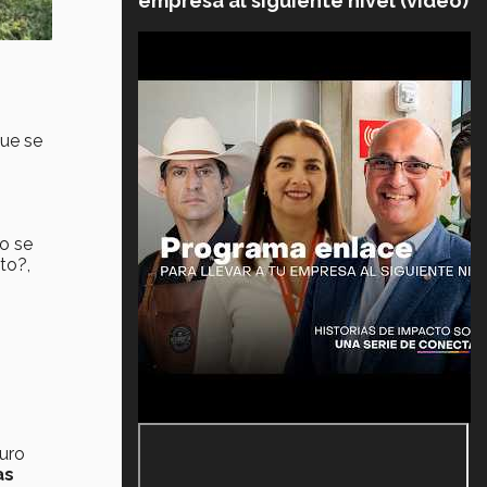
empresa al siguiente nivel (video)
que se
o se
to?,
turo
as