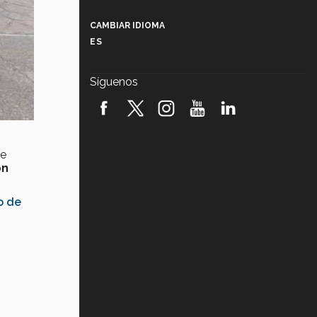
Más que un festival cultural: así es
la magia de VIBRART 2026 (video)
CAMBIAR IDIOMA
ES
Javier Guzmán: investigación con
impacto social (video)
Síguenos
¡México, en el top del mundial de
robótica FIRST 2026! (video)
Vida Tec: Pasión, disciplina y
básquetbol, con Gael Adame
de
(video)
on
¿Cómo es el Modelo Educativo
Tec? (video)
o de
Vida Tec: Feminismo e Inteligencia
Artificial, Paola Ricaurte (video)