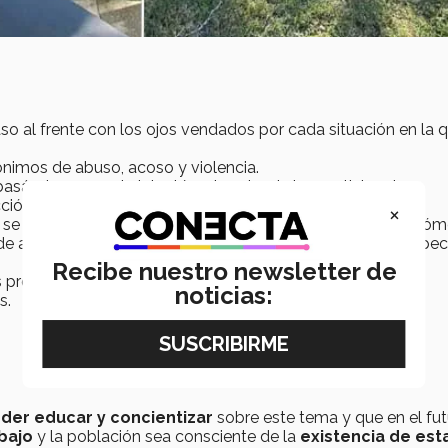
so al frente con los ojos vendados por cada situación en la 
nimos de abuso, acoso y violencia.
asándonos en el violentómetro, donde los participantes
ción que se les presentaba.
×
y se discutió sobre estos, haciéndoles preguntas como: ¿Cóm
 de alguien qué pasó por algo similar?, ¿Qué hicieron al respec
Recibe nuestro newsletter de
s proporcionaron líneas de apoyo, tanto informativa como
noticias:
s.
der educar y concientizar
sobre este tema y que en el fu
bajo
y la población sea consciente de la
existencia de est