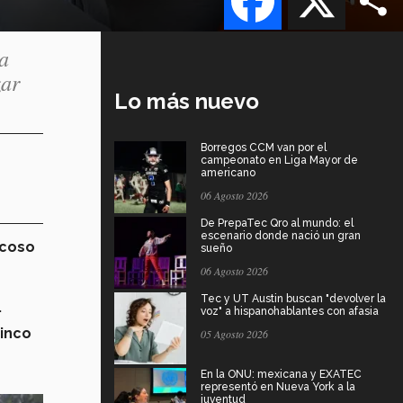
a
zar
Lo más nuevo
Borregos CCM van por el
campeonato en Liga Mayor de
americano
06 Agosto 2026
De PrepaTec Qro al mundo: el
escenario donde nació un gran
acoso
sueño
06 Agosto 2026
Tec y UT Austin buscan "devolver la
.
voz" a hispanohablantes con afasia
cinco
05 Agosto 2026
En la ONU: mexicana y EXATEC
representó en Nueva York a la
juventud