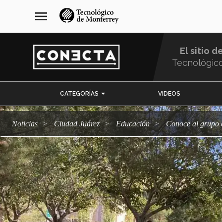
Pasar
navegación
menu
al
principal
contenido
principal
El sitio d
Tecnológic
Menu
CATEGORÍAS
VIDEOS
Comunidad
Noticias
Ciudad Juárez
Educación
Conoce al grupo 