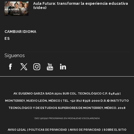
Aula Futura: transformar la experiencia educativa
(video)
Más que un festival cultural: así es la magia de
VIBRART 2026 (video)
CAMBIAR IDIOMA
ES
Javier Guzmán: investigación con impacto social
(video)
Síguenos
¡México, en el top del mundial de robótica FIRST
2026! (video)
Vida Tec: Pasión, disciplina y básquetbol, con Gael
Adame (video)
A
AV. EUGENIO GARZA SADA 2501 SUR COL. TECNOLÓGICO C.P. 64849 |
L
¿Cómo es el Modelo Educativo Tec? (video)
MONTERREY, NUEVO LEÓN, MÉXICO | TEL. +52 (81) 8358-2000 D.R.© INSTITUTO
TECNOLÓGICO Y DE ESTUDIOS SUPERIORES DE MONTERREY, MÉXICO. 2018
Vida Tec: Feminismo e Inteligencia Artificial, Paola
*DEC-520912 PROGRAMAS EN MODALIDAD ESCOLARIZADA.
Ricaurte (video)
AVISO LEGAL
POLÍTICAS DE PRIVACIDAD
AVISO DE PRIVACIDAD
SOBRE EL SITIO