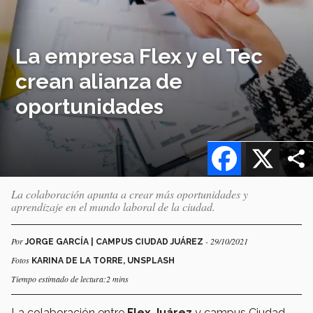
La empresa Flex y el Tec
crean alianza de
oportunidades
Facebook
X
La colaboración apunta a crear más oportunidades y
aprendizaje en el mundo laboral de la ciudad.
Por
- 29/10/2021
JORGE GARCÍA | CAMPUS CIUDAD JUÁREZ
Fotos
KARINA DE LA TORRE, UNSPLASH
Tiempo estimado de lectura:2 mins
La colaboración entre
Flex Juárez
y campus Ciudad