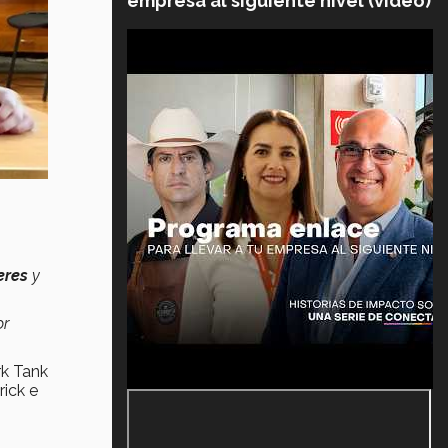
empresa al siguiente nivel (video)
eres
y
or
rk Tank
ick e