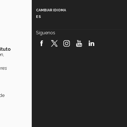
Más que un festival cultural: así es
la magia de VIBRART 2026 (video)
CAMBIAR IDIOMA
ES
Javier Guzmán: investigación con
impacto social (video)
Síguenos
¡México, en el top del mundial de
robótica FIRST 2026! (video)
ituto
n,
Vida Tec: Pasión, disciplina y
básquetbol, con Gael Adame
(video)
eres
¿Cómo es el Modelo Educativo
Tec? (video)
Vida Tec: Feminismo e Inteligencia
 de
Artificial, Paola Ricaurte (video)