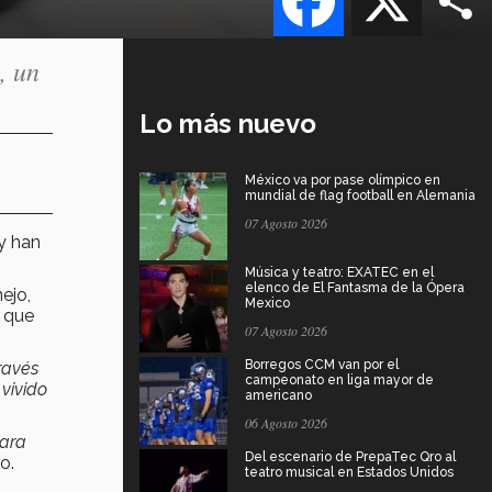
, un
Lo más nuevo
México va por pase olímpico en
mundial de flag football en Alemania
07 Agosto 2026
y han
Música y teatro: EXATEC en el
elenco de El Fantasma de la Ópera
ejo,
Mexico
s que
07 Agosto 2026
Borregos CCM van por el
ravés
campeonato en liga mayor de
 vivido
americano
06 Agosto 2026
para
Del escenario de PrepaTec Qro al
o.
teatro musical en Estados Unidos