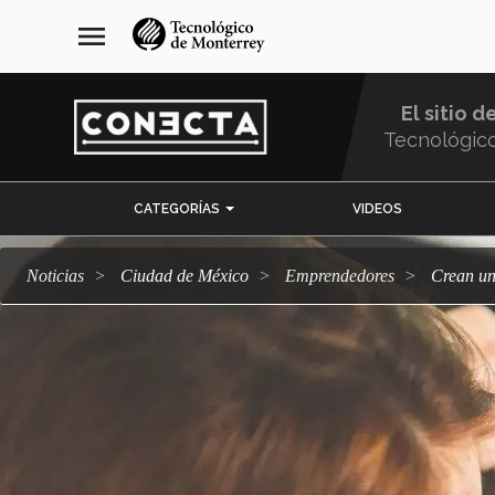
Pasar
navegación
menu
al
principal
contenido
principal
El sitio d
Tecnológic
Menu
CATEGORÍAS
VIDEOS
Comunidad
Noticias
Ciudad de México
emprendedores
Crean u