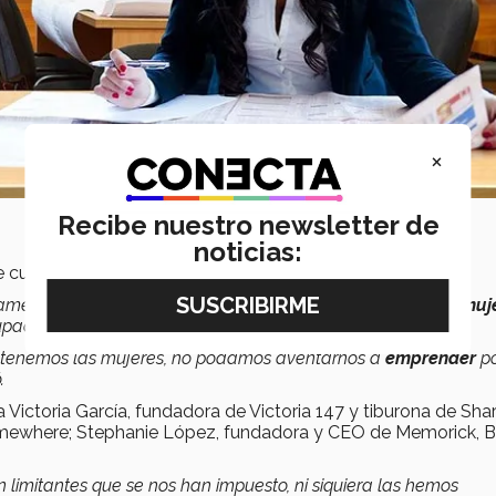
×
Recibe nuestro newsletter de
noticias:
e cursan
Año i de emprendimiento innovador
.
amente el 21% de los
emprendimientos
son
liderados por muj
upados por mujeres.
e tenemos las mujeres, no podamos aventarnos a
emprender
p
.
Victoria García, fundadora de Victoria 147 y tiburona de Sha
ewhere; Stephanie López, fundadora y CEO de Memorick, Br
imitantes que se nos han impuesto, ni siquiera las hemos