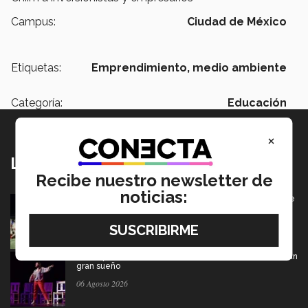
Campus:
Ciudad de México
Etiquetas:
Emprendimiento,
medio ambiente
Categoría:
Educación
×
Lo más nuevo
Recibe nuestro newsletter de
noticias:
Borregos CCM van por el campeonato en Liga Mayor de
americano
06 Agosto 2026
De PrepaTec Qro al mundo: el escenario donde nació un
gran sueño
06 Agosto 2026