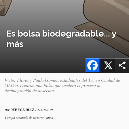
Es bolsa biodegradable... y
más
Facebook
X
Víctor Flores y Paula Gómez, estudiantes del Tec en Ciudad de
México, crearon una bolsa que acelera el proceso de
desintegración de desechos.
Por
- 21/02/2019
REBECA RUIZ
Tiempo estimado de lectura:2 mins