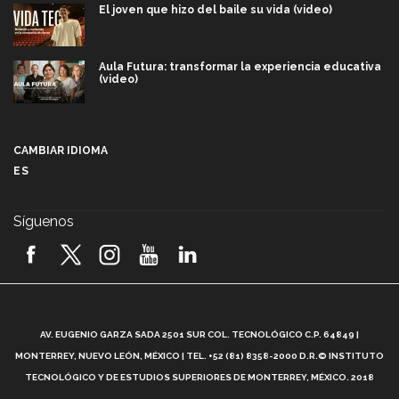
El joven que hizo del baile su vida (video)
Aula Futura: transformar la experiencia educativa
(video)
Más que un festival cultural: así es la magia de
VIBRART 2026 (video)
CAMBIAR IDIOMA
ES
Javier Guzmán: investigación con impacto social
(video)
Síguenos
¡México, en el top del mundial de robótica FIRST
2026! (video)
Vida Tec: Pasión, disciplina y básquetbol, con Gael
Adame (video)
A
AV. EUGENIO GARZA SADA 2501 SUR COL. TECNOLÓGICO C.P. 64849 |
L
¿Cómo es el Modelo Educativo Tec? (video)
MONTERREY, NUEVO LEÓN, MÉXICO | TEL. +52 (81) 8358-2000 D.R.© INSTITUTO
TECNOLÓGICO Y DE ESTUDIOS SUPERIORES DE MONTERREY, MÉXICO. 2018