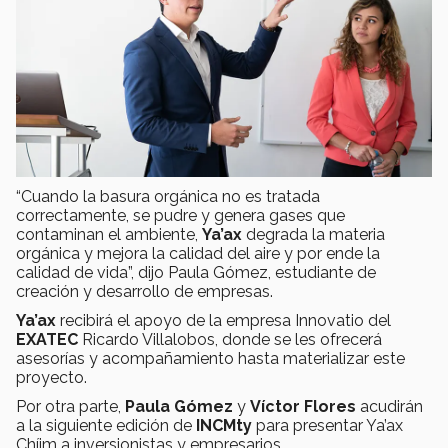
“Cuando la basura orgánica no es tratada
correctamente, se pudre y genera gases que
contaminan el ambiente,
Ya’ax
degrada la materia
orgánica y mejora la calidad del aire y por ende la
calidad de vida”, dijo Paula Gómez, estudiante de
creación y desarrollo de empresas.
Ya’ax
recibirá el apoyo de la empresa Innovatio del
EXATEC
Ricardo Villalobos, donde se les ofrecerá
asesorías y acompañamiento hasta materializar este
proyecto.
Por otra parte,
Paula Gómez
y
Víctor Flores
acudirán
a la siguiente edición de
INCMty
para presentar Ya’ax
Chíim a inversionistas y empresarios