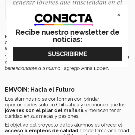
generar jóvenes que trasciendan en el
mundo”.-
Mauricio Moran.
×
Recibe nuestro newsletter de
Rompiendo barreras y acompañados de su profesores
noticias:
demostraron que no existen ideas pequeñas sino
emprendedores dispuestos a marcar la diferencia.
"No temas dar el primer paso. Siempre habrá apoyo y una
manera de hacer realidad tu idea, impactando a otros y
beneficiándote a ti mismo"
, agregó Anna López.
EMVOIN: Hacia el Futuro
Los alumnos no se conforman con brindar
oportunidades solo en Chihuahua y reconocen que los
jóvenes son el pilar del mañana
y merecen tener
claridad en sus metas y pasiones.
El objetivo del proyecto de los alumnos es ofrecer el
acceso a empleos de calidad
desde temprana edad