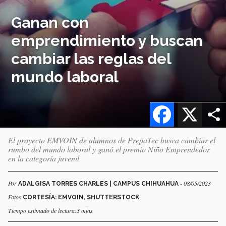
Ganan con
emprendimiento y buscan
cambiar las reglas del
mundo laboral
Facebook
X
El proyecto EMVOIN de alumnos de PrepaTec busca cambiar el
rumbo del mundo laboral y ganó el premio Niño Emprendedor
en la categoría juvenil
Por
- 08/05/2023
ADALGISA TORRES CHARLES | CAMPUS CHIHUAHUA
Fotos
CORTESÍA: EMVOIN, SHUTTERSTOCK
Tiempo estimado de lectura:3 mins