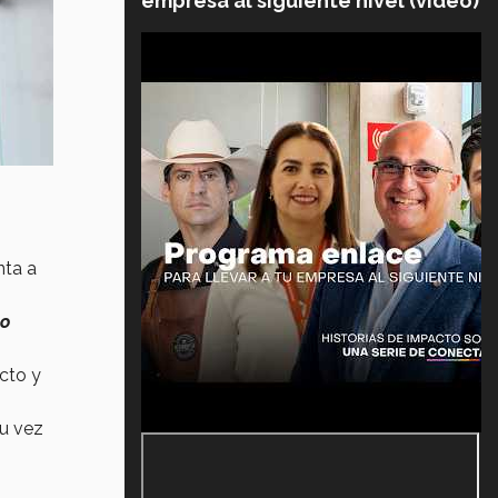
empresa al siguiente nivel (video)
nta a
to
cto y
u vez