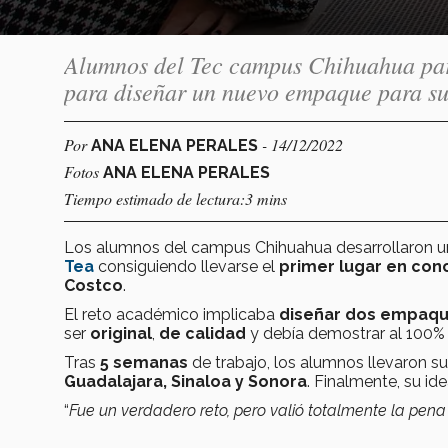
Alumnos del Tec campus Chihuahua part
para diseñar un nuevo empaque para su
Por
- 14/12/2022
ANA ELENA PERALES
Fotos
ANA ELENA PERALES
Tiempo estimado de lectura:3 mins
Los alumnos del campus Chihuahua desarrollaron 
Tea
consiguiendo llevarse el
primer lugar en con
Costco
.
El reto académico implicaba
diseñar dos empaq
ser
original
,
de calidad
y debía demostrar al 100%
Tras
5 semanas
de trabajo, los alumnos llevaron su
Guadalajara, Sinaloa y Sonora
. Finalmente, su id
“
Fue un verdadero reto, pero valió totalmente la pena 