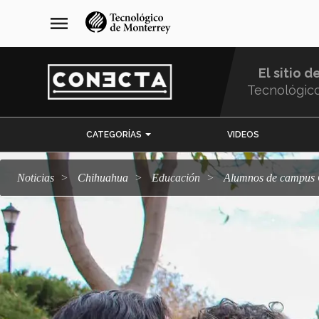
Pasar
navegación
menu
al
principal
contenido
principal
El sitio d
Tecnológic
Menu
CATEGORÍAS
VIDEOS
Comunidad
Noticias
Chihuahua
Educación
Alumnos de campus 