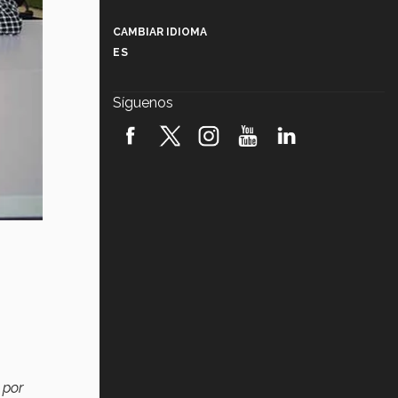
Más que un festival cultural: así es
la magia de VIBRART 2026 (video)
CAMBIAR IDIOMA
ES
Javier Guzmán: investigación con
impacto social (video)
Síguenos
¡México, en el top del mundial de
robótica FIRST 2026! (video)
Vida Tec: Pasión, disciplina y
básquetbol, con Gael Adame
(video)
¿Cómo es el Modelo Educativo
Tec? (video)
Vida Tec: Feminismo e Inteligencia
Artificial, Paola Ricaurte (video)
por