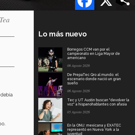
 Tea
Lo más nuevo
Borregos CCM van por el
campeonato en Liga Mayor de
americano
06 Agosto 2026
De PrepaTec Qro al mundo: el
escenario donde nació un gran
sueño
06 Agosto 2026
 debía
Tec y UT Austin buscan "devolver la
voz" a hispanohablantes con afasia
05 Agosto 2026
po.
En la ONU: mexicana y EXATEC
representó en Nueva York a la
juventud