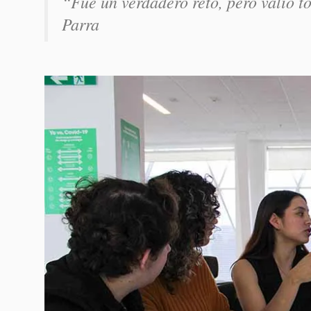
“
Fue un verdadero reto, pero valió t
Parra