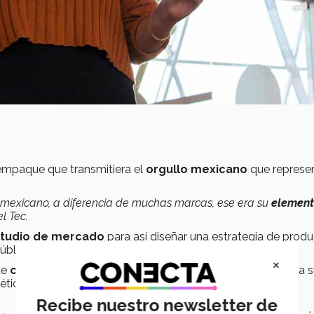
empaque que transmitiera el
orgullo mexicano
que represe
 mexicano, a diferencia de muchas marcas, ese era su
elemen
l Tec.
tudio de mercado
para así diseñar una estrategia de produ
pública.
×
de
cofre del tesoro
en tonalidades moradas, incluyendo a s
tética deseada sobre la
cultura mexicana
.
Recibe nuestro newsletter de