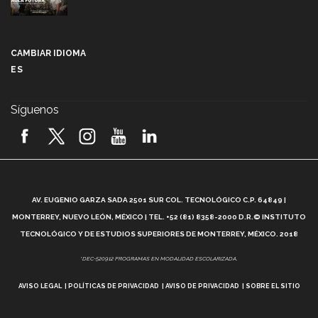
Más que un festival cultural: así es la magia de
VIBRART 2026 (video)
CAMBIAR IDIOMA
ES
Javier Guzmán: investigación con impacto social
(video)
Síguenos
¡México, en el top del mundial de robótica FIRST
2026! (video)
Vida Tec: Pasión, disciplina y básquetbol, con Gael
Adame (video)
A
AV. EUGENIO GARZA SADA 2501 SUR COL. TECNOLÓGICO C.P. 64849 |
L
¿Cómo es el Modelo Educativo Tec? (video)
MONTERREY, NUEVO LEÓN, MÉXICO | TEL. +52 (81) 8358-2000 D.R.© INSTITUTO
TECNOLÓGICO Y DE ESTUDIOS SUPERIORES DE MONTERREY, MÉXICO. 2018
Vida Tec: Feminismo e Inteligencia Artificial, Paola
*DEC-520912 PROGRAMAS EN MODALIDAD ESCOLARIZADA.
Ricaurte (video)
AVISO LEGAL
POLÍTICAS DE PRIVACIDAD
AVISO DE PRIVACIDAD
SOBRE EL SITIO