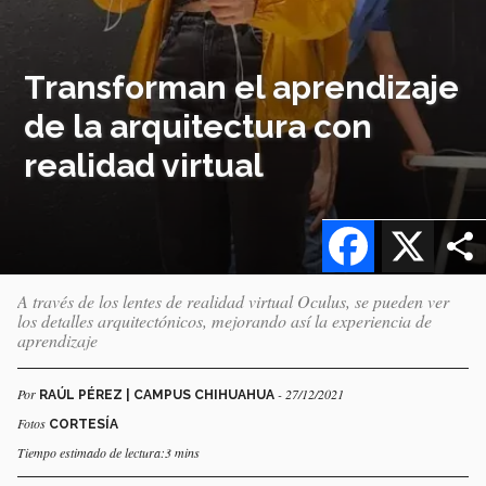
Transforman el aprendizaje
de la arquitectura con
realidad virtual
Facebook
X
A través de los lentes de realidad virtual Oculus, se pueden ver
los detalles arquitectónicos, mejorando así la experiencia de
aprendizaje
Por
- 27/12/2021
RAÚL PÉREZ | CAMPUS CHIHUAHUA
Fotos
CORTESÍA
Tiempo estimado de lectura:3 mins