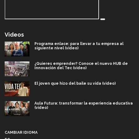
Videos
Programa enlace: para llevar a tu empresa al
siguiente nivel (video)
¿Quieres emprender? Conoce el nuevo HUB de
Innovación del Tec (video)
El joven que hizo del baile su vida (video)
Aula Futura: transformar la experiencia educativa
(video)
Más que un festival cultural: así es la magia de
VIBRART 2026 (video)
CAMBIAR IDIOMA