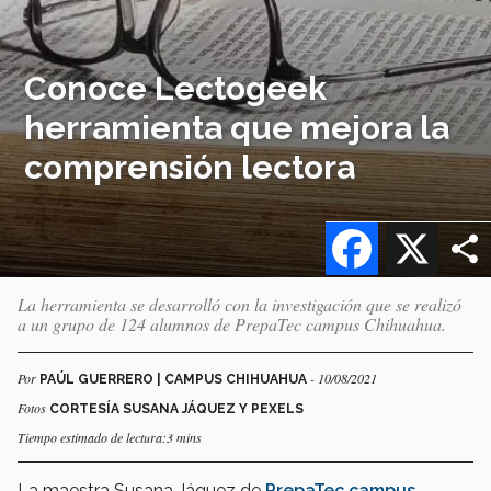
Conoce Lectogeek
herramienta que mejora la
comprensión lectora
Facebook
X
La herramienta se desarrolló con la investigación que se realizó
a un grupo de 124 alumnos de PrepaTec campus Chihuahua.
Por
- 10/08/2021
PAÚL GUERRERO | CAMPUS CHIHUAHUA
Fotos
CORTESÍA SUSANA JÁQUEZ Y PEXELS
Tiempo estimado de lectura:3 mins
La maestra Susana Jáquez de
PrepaTec campus