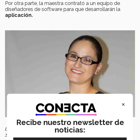
Por otra parte, la maestra contrató a un equipo de
diseñadores de software para que desarrollarán la
aplicación.
×
Recibe nuestro newsletter de
noticias:
La maestra Susana Jáquez le otorgaron el Premio Profesor Inspirador
2020