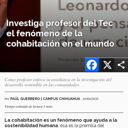
Investiga profesor del Tec
el fenómeno de la
cohabitación en el mundo
Facebook
X
Como profesor enfoca su enseñanza en la investigación del
desarrollo sostenible en las comunidades.
Por
- 03/04/2020
PAÚL GUERRERO | CAMPUS CHIHUAHUA
Tiempo estimado de lectura:3 mins
La cohabitación es un fenómeno que ayuda a la
sostenibilidad
humana
, esa es la premisa del