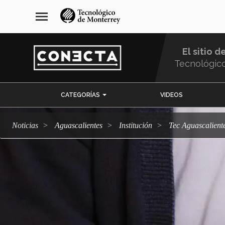
Pasar
navegación
menu
al
principal
contenido
principal
El sitio d
Tecnológic
Menu
CATEGORÍAS
VIDEOS
Comunidad
Noticias
Aguascalientes
Institución
Tec Aguascalien