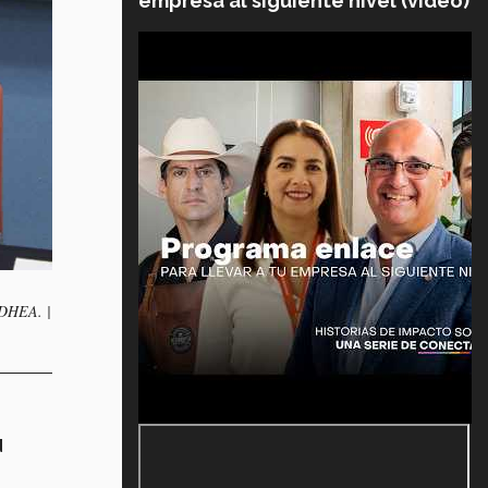
empresa al siguiente nivel (video)
 CDHEA. |
d