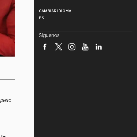
Más que un festival cultural: así es
la magia de VIBRART 2026 (video)
CAMBIAR IDIOMA
ES
Javier Guzmán: investigación con
impacto social (video)
Síguenos
¡México, en el top del mundial de
robótica FIRST 2026! (video)
Vida Tec: Pasión, disciplina y
básquetbol, con Gael Adame
(video)
¿Cómo es el Modelo Educativo
Tec? (video)
mpleta
Vida Tec: Feminismo e Inteligencia
Artificial, Paola Ricaurte (video)