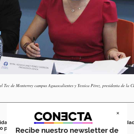
del Tec de Monterrey campus Aguascalientes y Yessica Pérez, presidenta de la
×
dad estudiantil que tenga interés
en temas de
dignida
o promotores.
Recibe nuestro newsletter de