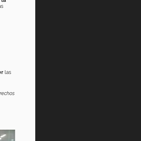
 la
as
er
las
erechos