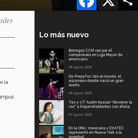
dades
Lo más nuevo
Borregos CCM van por el
campeonato en Liga Mayor de
americano
06 Agosto 2026
De PrepaTec Qro al mundo: el
escenario donde nació un gran
e la
sueño
06 Agosto 2026
ampus
Tec y UT Austin buscan "devolver la
voz" a hispanohablantes con afasia
05 Agosto 2026
En la ONU: mexicana y EXATEC
representó en Nueva York a la
juventud