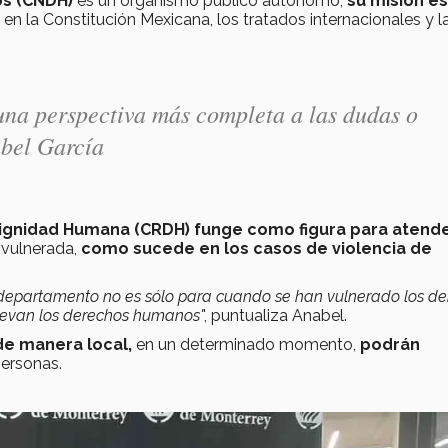
s (CNDH)
es un organismo público autónomo,
su misión es
en la Constitución Mexicana, los tratados internacionales y l
una perspectiva más completa a las dudas o
bel García
ignidad Humana (CRDH) funge como figura para atend
 vulnerada,
como sucede en los casos de violencia de
l departamento no es sólo para cuando se han vulnerado los d
evan los derechos humanos'
', puntualiza Anabel.
de manera local,
en un determinado momento,
podrán
personas.