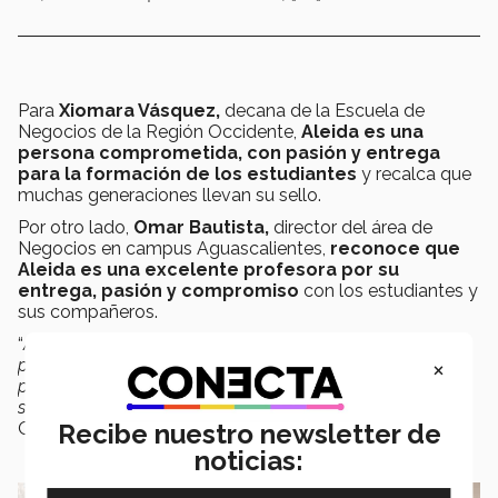
Para
Xiomara Vásquez,
decana de la Escuela de
Negocios de la Región Occidente,
Aleida es una
persona comprometida, con pasión y entrega
para la formación de los estudiantes
y recalca que
muchas generaciones llevan su sello.
Por otro lado,
Omar Bautista,
director del área de
Negocios en campus Aguascalientes,
reconoce que
Aleida es una excelente profesora por su
entrega, pasión y compromiso
con los estudiantes y
sus compañeros.
“
Además de ser una eminencia en finanzas, es una
×
profesora entregada y apasionada, siempre tiene tiempo
para asesorar no solo a sus estudiantes, sino también a
sus compañeros de disciplina”
, puntualizó el director
Omar.
Recibe nuestro newsletter de
noticias: