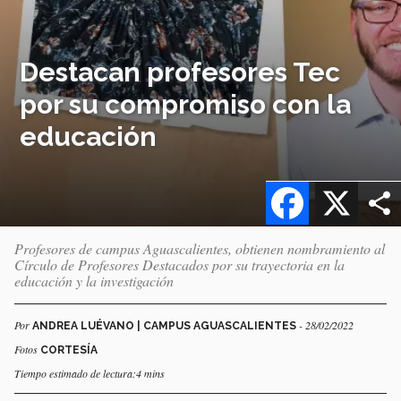
Destacan profesores Tec
por su compromiso con la
educación
Facebook
X
Profesores de campus Aguascalientes, obtienen nombramiento al
Círculo de Profesores Destacados por su trayectoria en la
educación y la investigación
Por
- 28/02/2022
ANDREA LUÉVANO | CAMPUS AGUASCALIENTES
Fotos
CORTESÍA
Tiempo estimado de lectura:4 mins